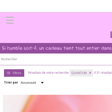
Fermer
FILTRES
Tous
les
produits
Si humble soit-il, un cadeau tient tout entier dans
➻
Bagues
pierres
naturelles
?
Résultats de votre recherche
(131 résultat
Filtres
QUANTUM
(63)
Trier par
➻
Rares
Bagues
Cacoxénite
(1)