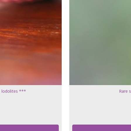
 lodolites ***
Rare s