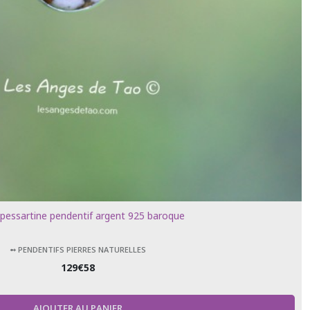
pessartine pendentif argent 925 baroque
➻ PENDENTIFS PIERRES NATURELLES
129
€
58
AJOUTER AU PANIER