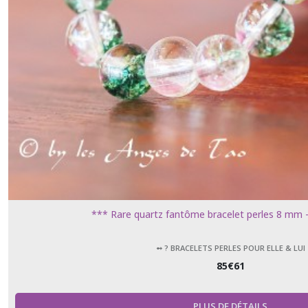
?
Bracelets
perles
pour
Elle
&
Lui
(2)
Afficher
les
résultats
*** Rare quartz fantôme bracelet perles 8 mm -
➻ ? BRACELETS PERLES POUR ELLE & LUI
85
€
61
PLUS DE DÉTAILS