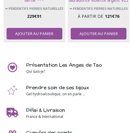
larme ***
labradorite violette argent 925
red flash
➻ PENDENTIFS PIERRES NATURELLES
➻ PENDENTIFS PIERRES NATURELLES
229
€
91
À PARTIR DE
121
€
76
AJOUTER AU PANIER
AJOUTER AU PANIER
Présentation Les Anges de Tao
Qui suis-je?
Prendre soin de ses bijoux
Gel hydroalcoolique, on en parle ...
Délai & Livraison
France & International
Cumulez des points