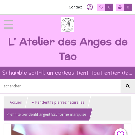
Contact
0
0
L' Atelier des Anges de
Tao
Si humble soit-il, un cadeau tient tout entier dans l'intention et la beauté du geste ?
Accueil
➻ Pendentifs pierres naturelles
Prehnite pendentif argent 925 forme marquise