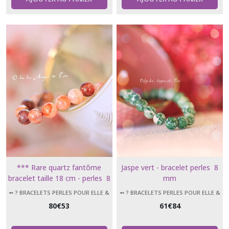
*** Rare quartz fantôme
Jaspe vert - bracelet perles 8
bracelet taille 18 cm - perles 8
mm
mm ***
➻ ? BRACELETS PERLES POUR ELLE &
➻ ? BRACELETS PERLES POUR ELLE &
LUI
LUI
80
€
53
61
€
84