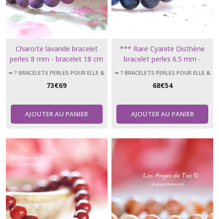
Charoïte lavande bracelet
*** Rare Cyanite Disthène
perles 8 mm - bracelet 18 cm
bracelet perles 6.5 mm -
bracelet taille 18 cm ***
➻ ? BRACELETS PERLES POUR ELLE &
➻ ? BRACELETS PERLES POUR ELLE &
LUI
LUI
73
€
69
68
€
54
AJOUTER AU PANIER
AJOUTER AU PANIER