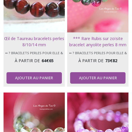
Œil de Taureau bracelets perles
*** Rare Rubis sur zoïsite
8/10/14 mm
bracelet anyolite perles 8 mm
et 10 mm ***
➻ ? BRACELETS PERLES POUR ELLE &
➻ ? BRACELETS PERLES POUR ELLE &
LUI
LUI
À PARTIR DE
64
€
65
À PARTIR DE
73
€
82
AJOUTER AU PANIER
AJOUTER AU PANIER