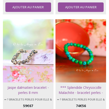
AJOUTER AU PANIER
AJOUTER AU PANIER
Jaspe dalmatien bracelet -
*** Splendide Chrysocolle
perles 8 mm
Malachite - bracelet perles -
polissage à la main ***
➻ ? BRACELETS PERLES POUR ELLE &
➻ ? BRACELETS PERLES POUR ELLE &
LUI
LUI
59
€
67
74
€
56