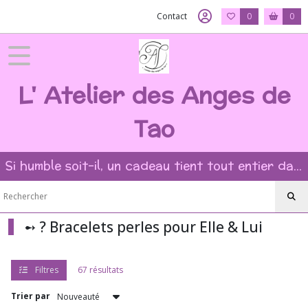
Fermer
Contact
0
0
FILTRES
L' Atelier des Anges de
Tous
les
produits
Tao
➻
?
Bracelets
Si humble soit-il, un cadeau tient tout entier dans l'intention et la beauté du geste ?
perles
pour
Elle
&
Lui
➻ ? Bracelets perles pour Elle & Lui
Afficher
Filtres
67 résultats
les
résultats
Trier par