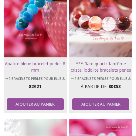
Apatite bleue bracelet perles 8
*** Rare quartz fantôme
mm
cristal lodolite bracelets perles
8 mm et 10 mm ***
➻ ? BRACELETS PERLES POUR ELLE &
➻ ? BRACELETS PERLES POUR ELLE &
LUI
LUI
82
€
21
À PARTIR DE
80
€
53
AJOUTER AU PANIER
AJOUTER AU PANIER