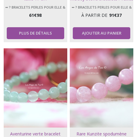
8 mm -10 mm & 12 mm ****
➻ ? BRACELETS PERLES POUR ELLE &
➻ ? BRACELETS PERLES POUR ELLE &
LUI
LUI
61
€
98
À PARTIR DE
91
€
37
PLUS DE DÉTAILS
AJOUTER AU PANIER
Aventurine verte bracelet
Rare Kunzite spodumène