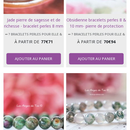
Jade pierre de sagesse et de
Obsidienne bracelets perles 8 &
richesse - bracelet perles 8 mm
10 mm- pierre de protection
& 10 mm - taille bracelet 18 cm
➻ ? BRACELETS PERLES POUR ELLE &
➻ ? BRACELETS PERLES POUR ELLE &
LUI
LUI
À PARTIR DE
77
€
71
À PARTIR DE
70
€
94
AJOUTER AU PANIER
AJOUTER AU PANIER