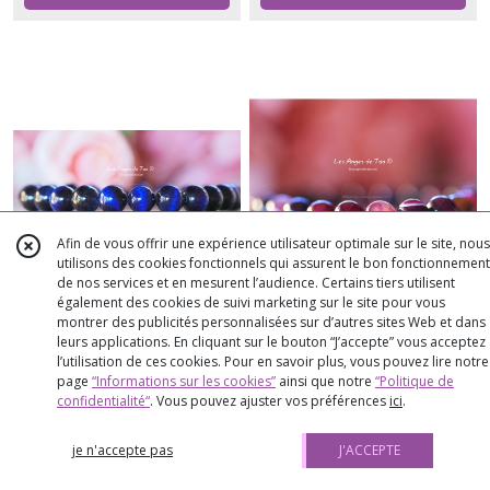
Afin de vous offrir une expérience utilisateur optimale sur le site, nous
utilisons des cookies fonctionnels qui assurent le bon fonctionnement
de nos services et en mesurent l’audience. Certains tiers utilisent
également des cookies de suivi marketing sur le site pour vous
montrer des publicités personnalisées sur d’autres sites Web et dans
leurs applications. En cliquant sur le bouton “J’accepte” vous acceptez
Oeil de faucon bracelet 8mm
Agate pourpre bracelet perles 8
l’utilisation de ces cookies. Pour en savoir plus, vous pouvez lire notre
mm
page
“Informations sur les cookies”
ainsi que notre
“Politique de
confidentialité“
. Vous pouvez ajuster vos préférences
ici
.
➻ ? BRACELETS PERLES POUR ELLE &
➻ ? BRACELETS PERLES POUR ELLE &
LUI
LUI
46
€
27
62
€
82
je n'accepte pas
J'ACCEPTE