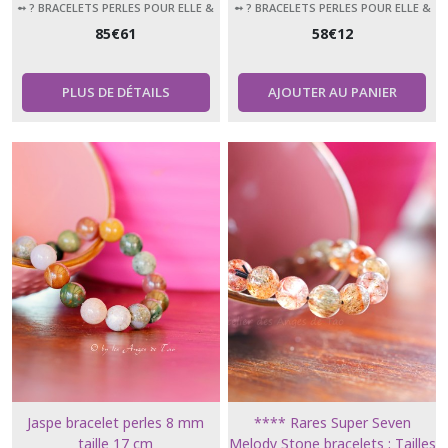
***
d'introspection
➻ ? BRACELETS PERLES POUR ELLE &
➻ ? BRACELETS PERLES POUR ELLE &
LUI
LUI
85
€
61
58
€
12
PLUS DE DÉTAILS
AJOUTER AU PANIER
Jaspe bracelet perles 8 mm
**** Rares Super Seven
taille 17 cm
Melody Stone bracelets : Tailles