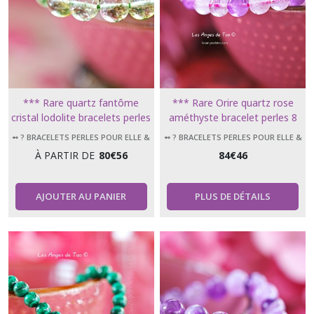
*** Rare quartz fantôme
*** Rare Orire quartz rose
cristal lodolite bracelets perles
améthyste bracelet perles 8
8 mm /10 mm /13.5 cm ***
mm taille 17 cm ***
➻ ? BRACELETS PERLES POUR ELLE &
➻ ? BRACELETS PERLES POUR ELLE &
LUI
LUI
À PARTIR DE
80
€
56
84
€
46
AJOUTER AU PANIER
PLUS DE DÉTAILS