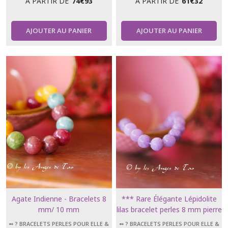
À PARTIR DE
74
€
93
À PARTIR DE
61
€
32
AJOUTER AU PANIER
AJOUTER AU PANIER
Agate Indienne - Bracelets 8
*** Rare Élégante Lépidolite
mm/ 10 mm
lilas bracelet perles 8 mm pierre
d'apaisement ***
➻ ? BRACELETS PERLES POUR ELLE &
➻ ? BRACELETS PERLES POUR ELLE &