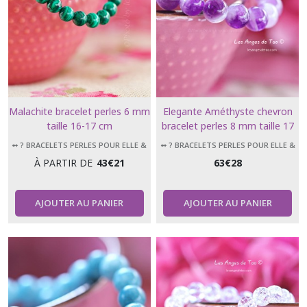
Malachite bracelet perles 6 mm
Elegante Améthyste chevron
taille 16-17 cm
bracelet perles 8 mm taille 17
cm
➻ ? BRACELETS PERLES POUR ELLE &
➻ ? BRACELETS PERLES POUR ELLE &
LUI
LUI
À PARTIR DE
43
€
21
63
€
28
AJOUTER AU PANIER
AJOUTER AU PANIER