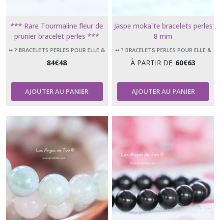
*** Rare Tourmaline fleur de
Jaspe mokaïte bracelets perles
prunier bracelet perles ***
8 mm
➻ ? BRACELETS PERLES POUR ELLE &
➻ ? BRACELETS PERLES POUR ELLE &
LUI
LUI
84
€
48
À PARTIR DE
60
€
63
AJOUTER AU PANIER
AJOUTER AU PANIER