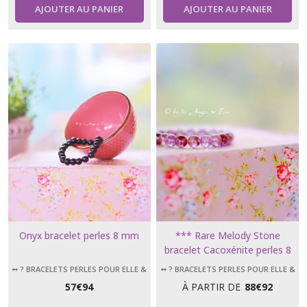
AJOUTER AU PANIER
AJOUTER AU PANIER
Onyx bracelet perles 8 mm
*** Rare Melody Stone
bracelet Cacoxénite perles 8
mm ***
➻ ? BRACELETS PERLES POUR ELLE &
➻ ? BRACELETS PERLES POUR ELLE &
LUI
LUI
57
€
94
À PARTIR DE
88
€
92