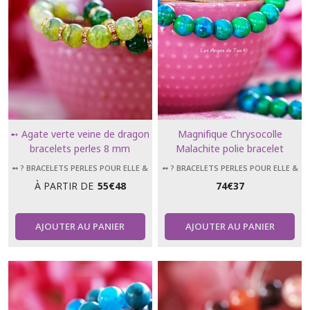
➻ Agate verte veine de dragon
Magnifique Chrysocolle
bracelets perles 8 mm
Malachite polie bracelet
élastique perles 8 mm
➻ ? BRACELETS PERLES POUR ELLE &
➻ ? BRACELETS PERLES POUR ELLE &
LUI
LUI
À PARTIR DE
55
€
48
74
€
37
AJOUTER AU PANIER
AJOUTER AU PANIER