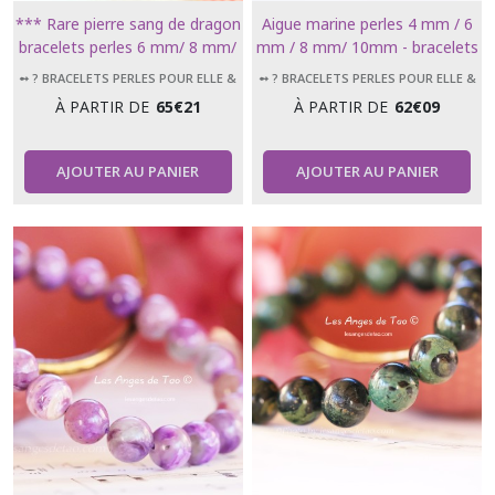
*** Rare pierre sang de dragon
Aigue marine perles 4 mm / 6
bracelets perles 6 mm/ 8 mm/
mm / 8 mm/ 10mm - bracelets
10 mm Dragon bloodstone ***
17 cm et 18 cm
➻ ? BRACELETS PERLES POUR ELLE &
➻ ? BRACELETS PERLES POUR ELLE &
LUI
LUI
À PARTIR DE
65
€
21
À PARTIR DE
62
€
09
AJOUTER AU PANIER
AJOUTER AU PANIER