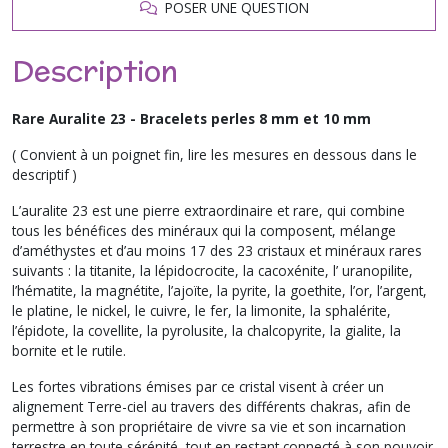
POSER UNE QUESTION
Description
Rare Auralite 23 - Bracelets perles 8 mm et 10 mm
( Convient à un poignet fin, lire les mesures en dessous dans le
descriptif )
L’auralite 23 est une pierre extraordinaire et rare, qui combine
tous les bénéfices des minéraux qui la composent, mélange
d’améthystes et d’au moins 17 des 23 cristaux et minéraux rares
suivants : la titanite, la lépidocrocite, la cacoxénite, l’ uranopilite,
l’hématite, la magnétite, l’ajoïte, la pyrite, la goethite, l’or, l’argent,
le platine, le nickel, le cuivre, le fer, la limonite, la sphalérite,
l’épidote, la covellite, la pyrolusite, la chalcopyrite, la gialite, la
bornite et le rutile.
Les fortes vibrations émises par ce cristal visent à créer un
alignement Terre-ciel au travers des différents chakras, afin de
permettre à son propriétaire de vivre sa vie et son incarnation
terrestre en toute sérénité, tout en restant connecté à son pouvoir