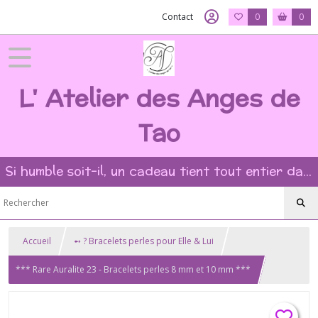
Contact
0
0
L' Atelier des Anges de
Tao
Si humble soit-il, un cadeau tient tout entier dans l'intention et la beauté du geste ?
Accueil
➻ ? Bracelets perles pour Elle & Lui
*** Rare Auralite 23 - Bracelets perles 8 mm et 10 mm ***