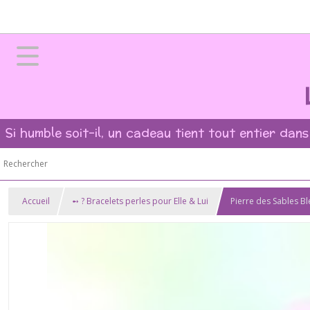
Si humble soit-il, un cadeau tient tout entier dans
Accueil
➻ ? Bracelets perles pour Elle & Lui
Pierre des Sables B