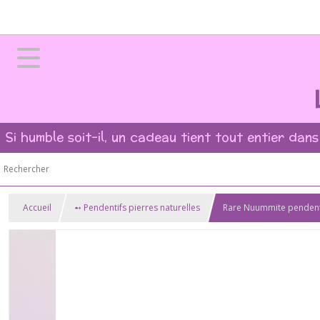
Si humble soit-il, un cadeau tient tout entier dans
Accueil
➻ Pendentifs pierres naturelles
Rare Nuummite pendent