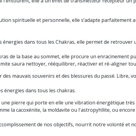
ui l'entourent, elle a un effet de transmetteur récepteur un p
ution spirituelle et personnelle, elle s’adapte parfaitement
des énergies dans tous les Chakras, elle permet de retrouver 
ras de la base au sommet, elle procure un enracinement puis
umite saura nettoyer, rééquilibrer, réactiver et ré-aligner to
r des mauvais souvenirs et des blessures du passé. Libre, vous
es énergies dans tous les chakras.
t une pierre qui porte en elle une vibration énergétique très
me la cacoxénite, la moldavite ou l'astropyhllite, ou encore 
complissement de nos objectifs, nourrit notre volonté et notr