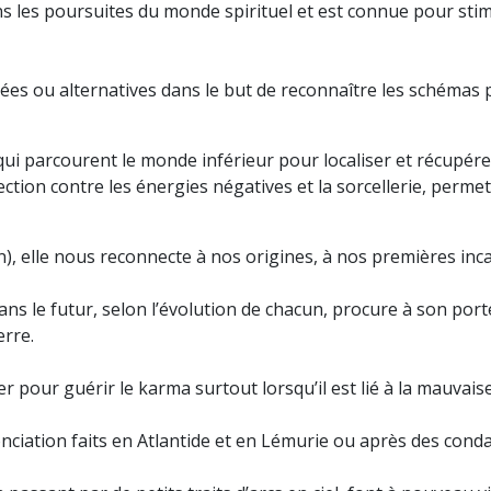
ns les poursuites du monde spirituel et est connue pour stim
sées ou alternatives dans le but de reconnaître les schémas 
i parcourent le monde inférieur pour localiser et récupérer
otection contre les énergies négatives et la sorcellerie, per
ion), elle nous reconnecte à nos origines, à nos premières in
ans le futur, selon l’évolution de chacun, procure à son por
erre.
ser pour guérir le karma surtout lorsqu’il est lié à la mauvai
nciation faits en Atlantide et en Lémurie ou après des con