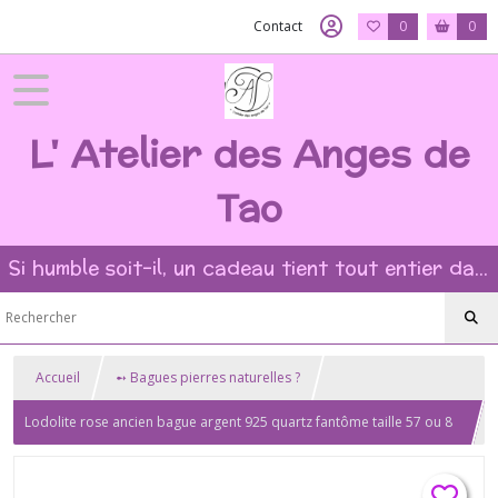
Contact
0
0
L' Atelier des Anges de
Tao
Si humble soit-il, un cadeau tient tout entier dans l'intention et la beauté du geste ?
Accueil
➻ Bagues pierres naturelles ?
Lodolite rose ancien bague argent 925 quartz fantôme taille 57 ou 8
US