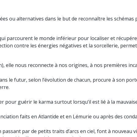
sées ou alternatives dans le but de reconnaître les schémas 
i parcourent le monde inférieur pour localiser et récupérer
otection contre les énergies négatives et la sorcellerie, per
ion), elle nous reconnecte à nos origines, à nos premières in
ans le futur, selon l’évolution de chacun, procure à son por
erre.
ser pour guérir le karma surtout lorsqu’il est lié à la mauvai
nciation faits en Atlantide et en Lémurie ou après des con
 passant par de petits traits d’arcs en ciel, font à nouveau 