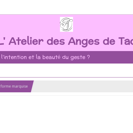
L' Atelier des Anges de Ta
 l'intention et la beauté du geste ?
f forme marquise