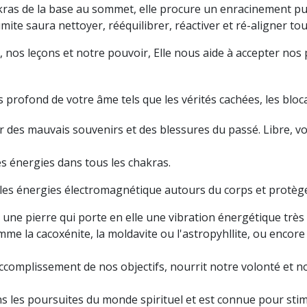
ras de la base au sommet, elle procure un enracinement puis
umite saura nettoyer, rééquilibrer, réactiver et ré-aligner to
, nos leçons et notre pouvoir, Elle nous aide à accepter nos 
s profond de votre âme tels que les vérités cachées, les blo
r des mauvais souvenirs et des blessures du passé. Libre, vous
es énergies dans tous les chakras.
les énergies électromagnétique autours du corps et protège 
t une pierre qui porte en elle une vibration énergétique très
me la cacoxénite, la moldavite ou l'astropyhllite, ou encore 
complissement de nos objectifs, nourrit notre volonté et notr
ns les poursuites du monde spirituel et est connue pour stim