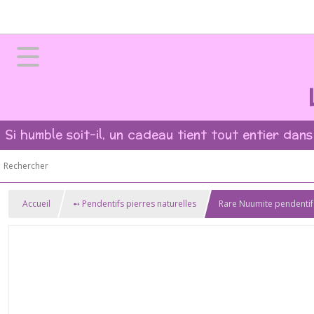
Si humble soit-il, un cadeau tient tout entier dans
Accueil
➻ Pendentifs pierres naturelles
Rare Nuumite pendenti