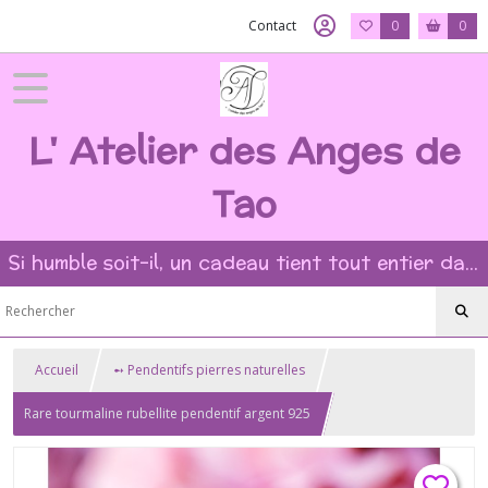
Contact
0
0
L' Atelier des Anges de
Tao
Si humble soit-il, un cadeau tient tout entier dans l'intention et la beauté du geste ?
Accueil
➻ Pendentifs pierres naturelles
Rare tourmaline rubellite pendentif argent 925