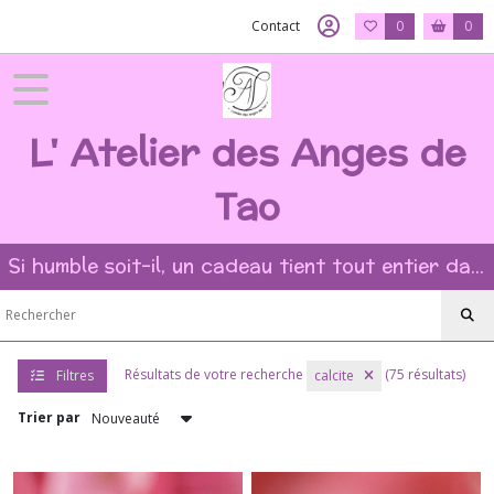
Fermer
Contact
0
0
FILTRES
L' Atelier des Anges de
Tous
les
produits
Tao
➻
Bagues
Si humble soit-il, un cadeau tient tout entier dans l'intention et la beauté du geste ?
pierres
naturelles
?
(35)
➻
Résultats de votre recherche
(75 résultats)
Filtres
calcite
Rares
Bagues
Trier par
Cacoxénite
(1)