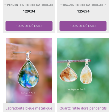
ajustable forme larme ***
➻ PENDENTIFS PIERRES NATURELLES
➻ BAGUES PIERRES NATURELLES ?
129
€
34
125
€
54
PLUS DE DÉTAILS
PLUS DE DÉTAILS
Labradorite bleue métallique
Quartz rutilé doré pendentifs