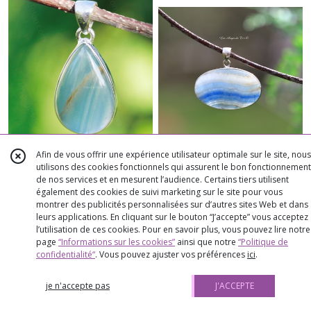
Afin de vous offrir une expérience utilisateur optimale sur le site, nous
utilisons des cookies fonctionnels qui assurent le bon fonctionnement
de nos services et en mesurent l’audience. Certains tiers utilisent
Rare sublime Calcite Caraïbe
Rare pendentif Scheelite ovale
également des cookies de suivi marketing sur le site pour vous
bleue pendentif 925
montrer des publicités personnalisées sur d’autres sites Web et dans
leurs applications. En cliquant sur le bouton “J’accepte” vous acceptez
➻ PENDENTIFS PIERRES NATURELLES
➻ PENDENTIFS PIERRES NATURELLES
l’utilisation de ces cookies. Pour en savoir plus, vous pouvez lire notre
153
€
92
136
€
79
page
“Informations sur les cookies”
ainsi que notre
“Politique de
confidentialité“
. Vous pouvez ajuster vos préférences
ici
.
PLUS DE DÉTAILS
AJOUTER AU PANIER
je n'accepte pas
J'ACCEPTE