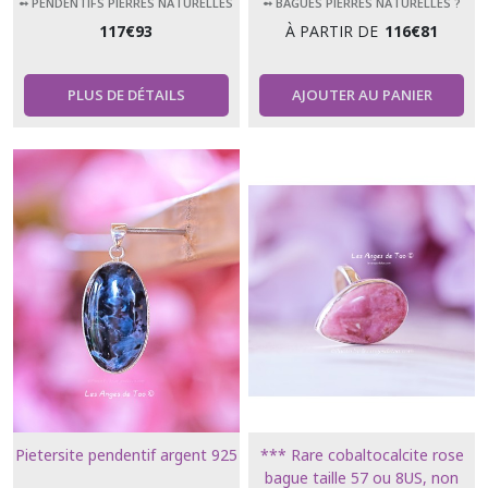
➻ PENDENTIFS PIERRES NATURELLES
➻ BAGUES PIERRES NATURELLES ?
117
€
93
À PARTIR DE
116
€
81
PLUS DE DÉTAILS
AJOUTER AU PANIER
Pietersite pendentif argent 925
*** Rare cobaltocalcite rose
bague taille 57 ou 8US, non