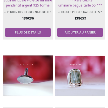
Sublime Opale violette flamme
*** Rare calcite
pendentif argent 925 forme
luminaire bague taille 55 ***
larme
➻ PENDENTIFS PIERRES NATURELLES
➻ BAGUES PIERRES NATURELLES ?
130
€
36
138
€
59
PLUS DE DÉTAILS
AJOUTER AU PANIER