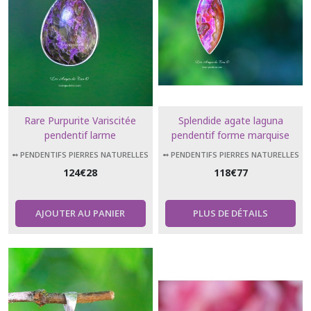
Rare Purpurite Variscitée
Splendide agate laguna
pendentif larme
pendentif forme marquise
➻ PENDENTIFS PIERRES NATURELLES
➻ PENDENTIFS PIERRES NATURELLES
124
€
28
118
€
77
AJOUTER AU PANIER
PLUS DE DÉTAILS