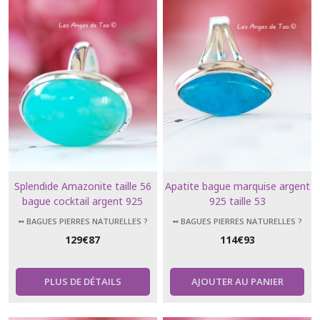
➻
Pendentifs
pierres
naturelles
(39)
Afficher
les
résultats
Splendide Amazonite taille 56
Apatite bague marquise argent
bague cocktail argent 925
925 taille 53
forme ovale collection luxe
➻ BAGUES PIERRES NATURELLES ?
➻ BAGUES PIERRES NATURELLES ?
129
€
87
114
€
93
PLUS DE DÉTAILS
AJOUTER AU PANIER