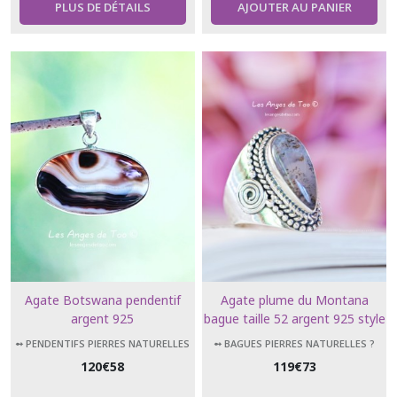
PLUS DE DÉTAILS
AJOUTER AU PANIER
Agate Botswana pendentif
Agate plume du Montana
argent 925
bague taille 52 argent 925 style
baroque
➻ PENDENTIFS PIERRES NATURELLES
➻ BAGUES PIERRES NATURELLES ?
120
€
58
119
€
73