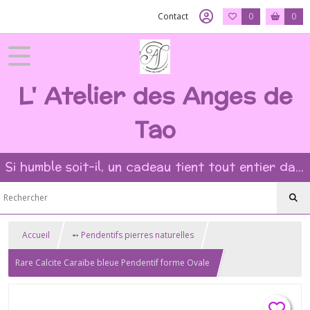
Contact
0
0
L' Atelier des Anges de
Tao
Si humble soit-il, un cadeau tient tout entier dans l'intention et la beauté du geste ?
Accueil
➻ Pendentifs pierres naturelles
Rare Calcite Caraïbe bleue Pendentif forme Ovale