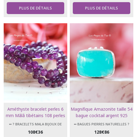
PLUS DE DÉTAILS
PLUS DE DÉTAILS
Améthyste bracelet perles 6
Magnifique Amazonite taille 54
mm Mâlâ tibétains 108 perles
bague cocktail argent 925
bijoux de méditation
forme rectangle collection luxe
➻ ? BRACELETS MALA BIJOUX DE
➻ BAGUES PIERRES NATURELLES ?
MÉDITATION 108 PERLES
108
€
36
128
€
86