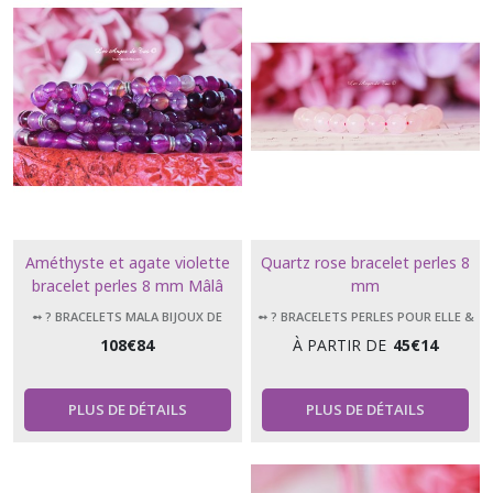
Améthyste et agate violette
Quartz rose bracelet perles 8
bracelet perles 8 mm Mâlâ
mm
tibétains 108 perles bijoux de
➻ ? BRACELETS MALA BIJOUX DE
➻ ? BRACELETS PERLES POUR ELLE &
méditation
MÉDITATION 108 PERLES
LUI
108
€
84
À PARTIR DE
45
€
14
PLUS DE DÉTAILS
PLUS DE DÉTAILS