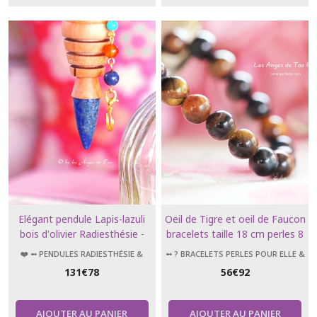
résultats
Elégant pendule Lapis-lazuli
Oeil de Tigre et oeil de Faucon
bois d'olivier Radiesthésie -
bracelets taille 18 cm perles 8
géobiologie - Soins et
mm
❤️ ➻ PENDULES RADIESTHÉSIE &
➻ ? BRACELETS PERLES POUR ELLE &
divinations
ÉSOTÉRISME
LUI
131
€
78
56
€
92
AJOUTER AU PANIER
AJOUTER AU PANIER