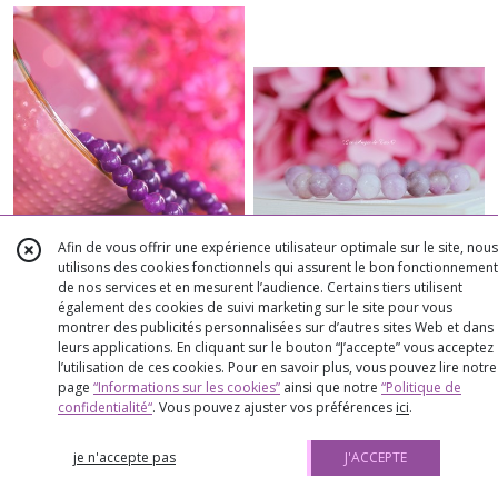
Afin de vous offrir une expérience utilisateur optimale sur le site, nous
utilisons des cookies fonctionnels qui assurent le bon fonctionnement
de nos services et en mesurent l’audience. Certains tiers utilisent
également des cookies de suivi marketing sur le site pour vous
Améthyste bracelet en perles 8
Lépidolite bracelet perles
montrer des publicités personnalisées sur d’autres sites Web et dans
mm
mates 8 mm
leurs applications. En cliquant sur le bouton “J’accepte” vous acceptez
l’utilisation de ces cookies. Pour en savoir plus, vous pouvez lire notre
➻ ? BRACELETS PERLES POUR ELLE &
➻ ? BRACELETS PERLES POUR ELLE &
page
“Informations sur les cookies”
ainsi que notre
“Politique de
LUI
LUI
À PARTIR DE
60
€
46
À PARTIR DE
70
€
31
confidentialité“
. Vous pouvez ajuster vos préférences
ici
.
je n'accepte pas
J'ACCEPTE
AJOUTER AU PANIER
AJOUTER AU PANIER