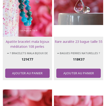
Apatite bracelet mala bijoux
Rare auralite 23 bague taille 55
méditation 108 perles
➻ ? BRACELETS MALA BIJOUX DE
➻ BAGUES PIERRES NATURELLES ?
MÉDITATION 108 PERLES
121
€
77
118
€
37
AJOUTER AU PANIER
AJOUTER AU PANIER