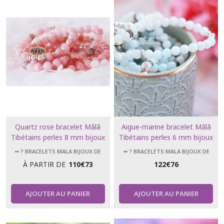
Quartz rose bracelet Mâlâ
Aigue-marine bracelet Mâlâ
Tibétains perles 8 mm bijoux
Tibétains perles 6 mm bijoux
de méditation 108 perles
de méditation 108 perles
➻ ? BRACELETS MALA BIJOUX DE
➻ ? BRACELETS MALA BIJOUX DE
MÉDITATION 108 PERLES
MÉDITATION 108 PERLES
À PARTIR DE
110
€
73
122
€
76
AJOUTER AU PANIER
AJOUTER AU PANIER