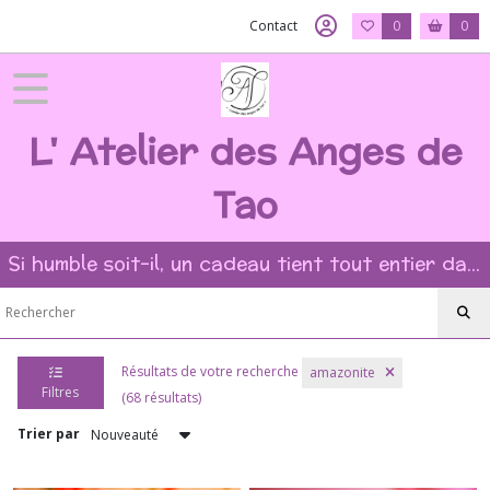
Fermer
Contact
0
0
FILTRES
L' Atelier des Anges de
Tous
les
produits
Tao
➻
Bagues
Si humble soit-il, un cadeau tient tout entier dans l'intention et la beauté du geste ?
pierres
naturelles
?
(19)
➻
Résultats de votre recherche
amazonite
Rares
Filtres
(68 résultats)
Bagues
Cacoxénite
Trier par
(2)