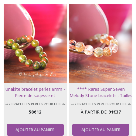
?
Bracelets
perles
pour
Elle
&
Lui
(27)
➻
?
Bracelets
Mala
bijoux
de
méditation
Unakite bracelet perles 8mm -
**** Rares Super Seven
108
perles
Pierre de sagesse et
Melody Stone bracelets : Tailles
(7)
d'introspection
8 mm -10 mm & 12 mm ****
➻ ? BRACELETS PERLES POUR ELLE &
➻ ? BRACELETS PERLES POUR ELLE &
LUI
LUI
58
€
12
À PARTIR DE
91
€
37
Afficher
AJOUTER AU PANIER
AJOUTER AU PANIER
les