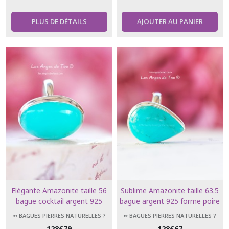
PLUS DE DÉTAILS
AJOUTER AU PANIER
Elégante Amazonite taille 56
Sublime Amazonite taille 63.5
bague cocktail argent 925
bague argent 925 forme poire
forme ovale collection luxe
Collection luxe
➻ BAGUES PIERRES NATURELLES ?
➻ BAGUES PIERRES NATURELLES ?
128
€
79
128
€
67