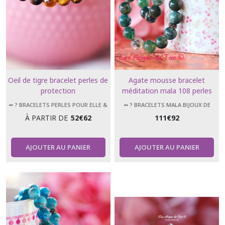
Oeil de tigre bracelet perles de
Agate mousse bracelet
protection
méditation mala 108 perles
➻ ? BRACELETS PERLES POUR ELLE &
➻ ? BRACELETS MALA BIJOUX DE
LUI
MÉDITATION 108 PERLES
À PARTIR DE
52
€
62
111
€
92
AJOUTER AU PANIER
AJOUTER AU PANIER