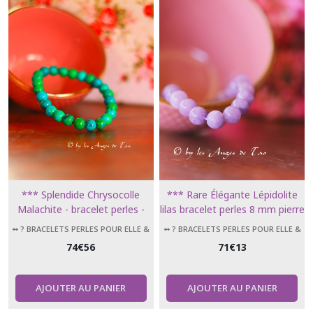
➻
Pendentifs
pierres
naturelles
(7)
➻
Boucles
d'oreilles
pour
femmes
pierres
naturelles
(3)
*** Splendide Chrysocolle
*** Rare Élégante Lépidolite
❤️
Malachite - bracelet perles -
lilas bracelet perles 8 mm pierre
➻
Pendules
polissage à la main ***
d'apaisement ***
➻ ? BRACELETS PERLES POUR ELLE &
➻ ? BRACELETS PERLES POUR ELLE &
radiesthésie
LUI
LUI
74
€
56
71
€
13
&
ésotérisme
(3)
AJOUTER AU PANIER
AJOUTER AU PANIER
➻