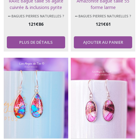
RARE bague taille 56 agate
Amazonite bague taille 55
cuivrée & inclusions pyrite
forme larme
forme ovale (7.75 US)
➻ BAGUES PIERRES NATURELLES ?
➻ BAGUES PIERRES NATURELLES ?
121
€
86
121
€
61
PLUS DE DÉTAILS
AJOUTER AU PANIER