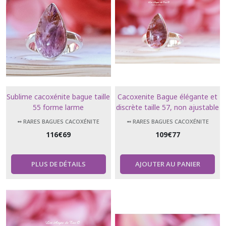
Sublime cacoxénite bague taille
Cacoxenite Bague élégante et
55 forme larme
discrète taille 57, non ajustable
forme larme
➻ RARES BAGUES CACOXÉNITE
➻ RARES BAGUES CACOXÉNITE
116
€
69
109
€
77
PLUS DE DÉTAILS
AJOUTER AU PANIER