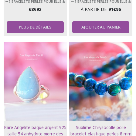
➻ ? BRACELETS PERLES POUR ELLE &
➻ ? BRACELETS PERLES POUR ELLE &
LUI
LUI
68
€
92
À PARTIR DE
91
€
96
PLUS DE DÉTAILS
AJOUTER AU PANIER
Rare Angélite bague argent 925
Sublime Chrysocolle polie
taille 54 anhydrite pierre des
bracelet élastique perles 8 mm