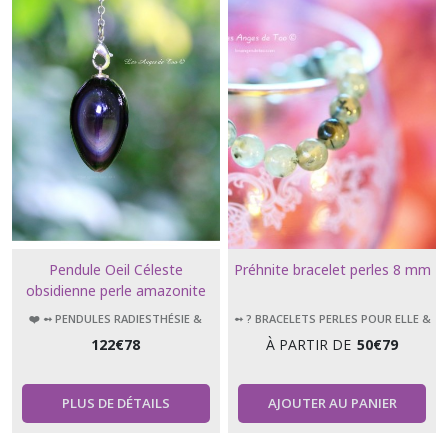
Pendule Oeil Céleste
Préhnite bracelet perles 8 mm
obsidienne perle amazonite
❤️ ➻ PENDULES RADIESTHÉSIE &
➻ ? BRACELETS PERLES POUR ELLE &
ÉSOTÉRISME
LUI
122
€
78
À PARTIR DE
50
€
79
PLUS DE DÉTAILS
AJOUTER AU PANIER