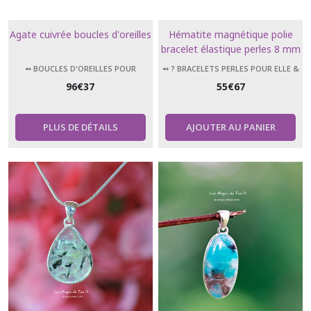
Agate cuivrée boucles d'oreilles
Hématite magnétique polie
bracelet élastique perles 8 mm
➻ BOUCLES D'OREILLES POUR
➻ ? BRACELETS PERLES POUR ELLE &
FEMMES PIERRES NATURELLES
LUI
96
€
37
55
€
67
PLUS DE DÉTAILS
AJOUTER AU PANIER