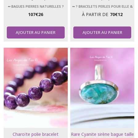
anges
/ 10mm / 12 mm
➻ BAGUES PIERRES NATURELLES ?
➻ ? BRACELETS PERLES POUR ELLE &
LUI
107
€
26
À PARTIR DE
70
€
12
AJOUTER AU PANIER
AJOUTER AU PANIER
Charoïte polie bracelet
Rare Cyanite sirène bague taille