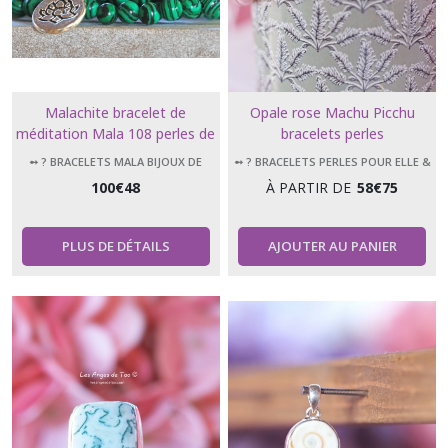
Malachite bracelet de
Opale rose Machu Picchu
méditation Mala 108 perles de
bracelets perles
6 mm
➻ ? BRACELETS MALA BIJOUX DE
➻ ? BRACELETS PERLES POUR ELLE &
MÉDITATION 108 PERLES
LUI
100
€
48
À PARTIR DE
58
€
75
PLUS DE DÉTAILS
AJOUTER AU PANIER