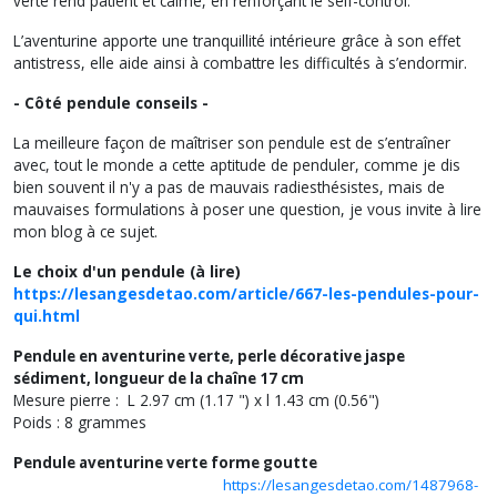
verte rend patient et calme, en renforçant le self-control.
L’aventurine apporte une tranquillité intérieure grâce à son effet
antistress, elle aide ainsi à combattre les difficultés à s’endormir.
- Côté pendule conseils -
La meilleure façon de maîtriser son pendule est de s’entraîner
avec, tout le monde a cette aptitude de penduler, comme je dis
bien souvent il n'y a pas de mauvais radiesthésistes, mais de
mauvaises formulations à poser une question, je vous invite à lire
mon blog à ce sujet.
Le choix d'un pendule (à lire)
https://lesangesdetao.com/article/667-les-pendules-pour-
qui.html
Pendule en aventurine verte, perle décorative jaspe
sédiment, longueur de la chaîne 17 cm
Mesure pierre : L 2.97 cm (1.17 ") x l 1.43 cm (0.56")
Poids : 8 grammes
Pendule aventurine verte forme goutte
https://lesangesdetao.com/1487968-