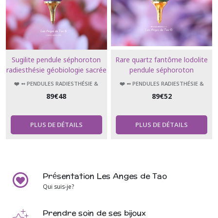
Sugilite pendule séphoroton
Rare quartz fantôme lodolite
radiesthésie géobiologie sacrée
pendule séphoroton
❤️ ➻ PENDULES RADIESTHÉSIE &
❤️ ➻ PENDULES RADIESTHÉSIE &
ÉSOTÉRISME
ÉSOTÉRISME
89
€
48
89
€
52
PLUS DE DÉTAILS
PLUS DE DÉTAILS
Présentation Les Anges de Tao
Qui suis-je?
Prendre soin de ses bijoux