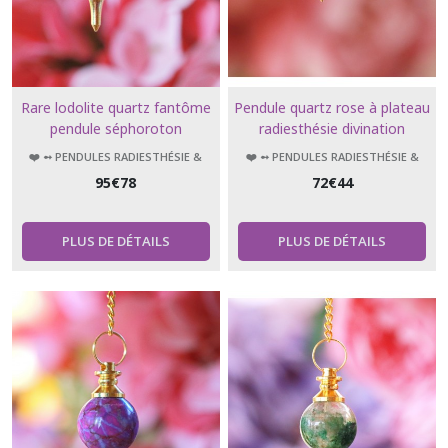
Rare lodolite quartz fantôme
Pendule quartz rose à plateau
pendule séphoroton
radiesthésie divination
géobiologie
❤️ ➻ PENDULES RADIESTHÉSIE &
❤️ ➻ PENDULES RADIESTHÉSIE &
ÉSOTÉRISME
ÉSOTÉRISME
95
€
78
72
€
44
PLUS DE DÉTAILS
PLUS DE DÉTAILS