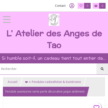
Contact
0
0
L' Atelier des Anges de
Tao
Si humble soit-il, un cadeau tient tout entier dans l'intention et la beauté du geste ?
Accueil
❤️ ➻ Pendules radiesthésie & ésotérisme
Pendule aventurine verte perle décorative jaspe sédiment