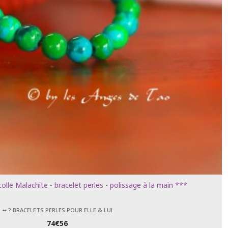
lle Malachite - bracelet perles - polissage à la main ***
➻ ? BRACELETS PERLES POUR ELLE & LUI
74
€
56