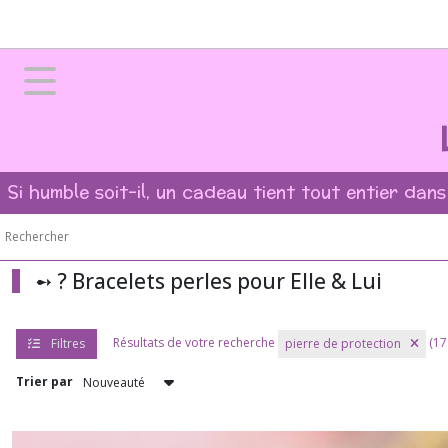
Fermer
FILTRES
Tous
les
produits
Si humble soit-il, un cadeau tient tout entier dans
➻
?
Bracelets
perles
pour
➻ ? Bracelets perles pour Elle & Lui
Elle
&
Lui
Résultats de votre recherche
(17 
Filtres
pierre de protection
Afficher
Trier par
les
résultats