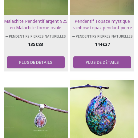
Malachite Pendentif argent 925
Pendentif Topaze mystique
en Malachite forme ovale
rainbow topaz pendant pierre
topaze arc en ciel bijoux
➻ PENDENTIFS PIERRES NATURELLES
➻ PENDENTIFS PIERRES NATURELLES
femmes pendentif mystic
135
€
83
144
€
37
topaz
PLUS DE DÉTAILS
PLUS DE DÉTAILS