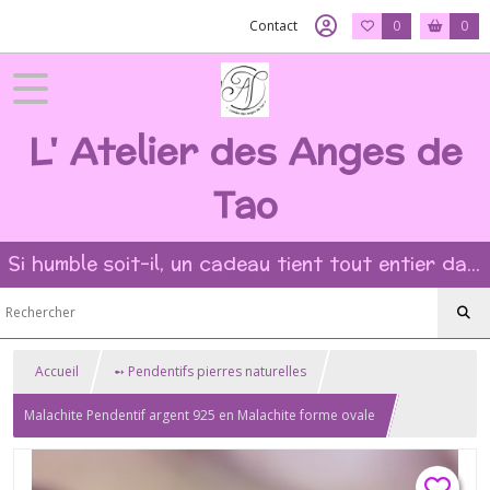
Contact
0
0
L' Atelier des Anges de
Tao
Si humble soit-il, un cadeau tient tout entier dans l'intention et la beauté du geste ?
Accueil
➻ Pendentifs pierres naturelles
Malachite Pendentif argent 925 en Malachite forme ovale