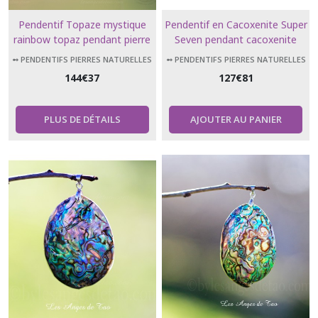
Pendentif Topaze mystique
Pendentif en Cacoxenite Super
rainbow topaz pendant pierre
Seven pendant cacoxenite
topaze arc en ciel bijoux
melody stone super 7
➻ PENDENTIFS PIERRES NATURELLES
➻ PENDENTIFS PIERRES NATURELLES
femmes pendentif mystic
144
€
37
127
€
81
topaz
PLUS DE DÉTAILS
AJOUTER AU PANIER