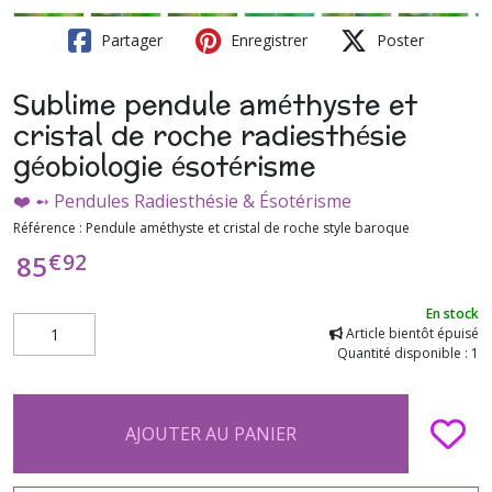
Partager
Enregistrer
Poster
Sublime pendule améthyste et
cristal de roche radiesthésie
géobiologie ésotérisme
❤️ ➻ Pendules Radiesthésie & Ésotérisme
Référence :
Pendule améthyste et cristal de roche style baroque
€
92
85
En stock
Article bientôt épuisé
Quantité disponible : 1
AJOUTER AU PANIER