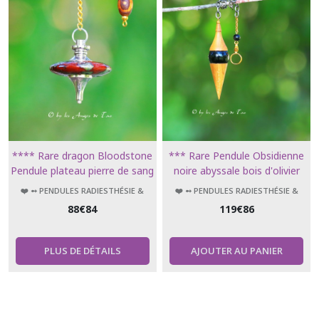
**** Rare dragon Bloodstone
*** Rare Pendule Obsidienne
Pendule plateau pierre de sang
noire abyssale bois d'olivier
des dragons ****
obsidian ** *
❤️ ➻ PENDULES RADIESTHÉSIE &
❤️ ➻ PENDULES RADIESTHÉSIE &
ÉSOTÉRISME
ÉSOTÉRISME
88
€
84
119
€
86
PLUS DE DÉTAILS
AJOUTER AU PANIER