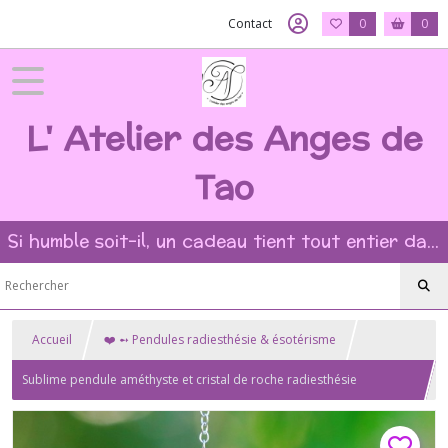
Contact
0
0
L' Atelier des Anges de
Tao
Si humble soit-il, un cadeau tient tout entier dans l'intention et la beauté du geste ?
Accueil
❤️ ➻ Pendules radiesthésie & ésotérisme
Sublime pendule améthyste et cristal de roche radiesthésie
géobiologie ésotérisme