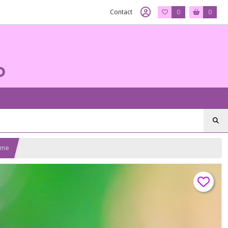
Contact
0
0
o
isme