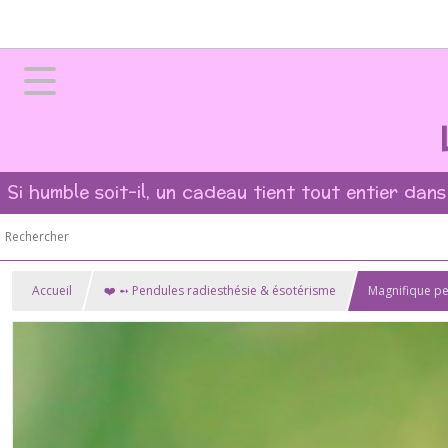
Si humble soit-il, un cadeau tient tout entier dans
Accueil
❤️ ➻ Pendules radiesthésie & ésotérisme
Magnifique pe