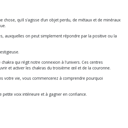
ue chose, qu’il s’agisse d’un objet perdu, de métaux et de minéraux
que.
es, auxquelles on peut simplement répondre par la positive ou la
restigieuse.
e chakra qui régit notre connexion à l'univers. Ces centres
vrir et activer les chakras du troisième œil et de la couronne.
le dans votre vie, vous commencerez à comprendre pourquoi
 petite voix intérieure et à gagner en confiance.
erisme géobiologie divinatoire