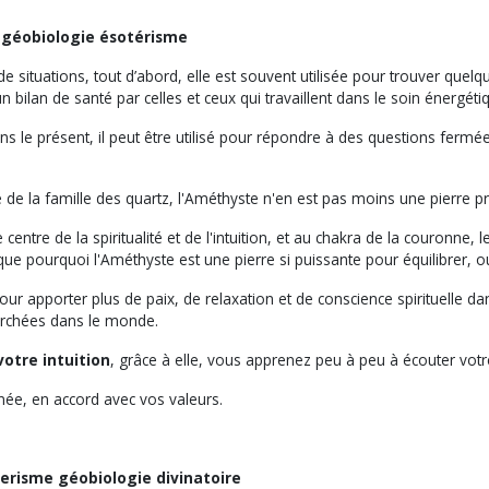
e géobiologie ésotérisme
 situations, tout d’abord, elle est souvent utilisée pour trouver quelq
 bilan de santé par celles et ceux qui travaillent dans le soin énergéti
s le présent, il peut être utilisé pour répondre à des questions fermé
e de la famille des quartz, l'Améthyste n'en est pas moins une pierre p
ntre de la spiritualité et de l'intuition, et au chakra de la couronne, l
que pourquoi l'Améthyste est une pierre si puissante pour équilibrer, ou
e pour apporter plus de paix, de relaxation et de conscience spirituel
herchées dans le monde.
otre intuition
, grâce à elle, vous apprenez peu à peu à écouter votre
gnée, en accord avec vos valeurs.
al de roche - radiesthésie ésot