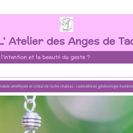
L' Atelier des Anges de Ta
 l'intention et la beauté du geste ?
ndule améthyste et cristal de roche chakras - radiesthésie géobiologie ésotér