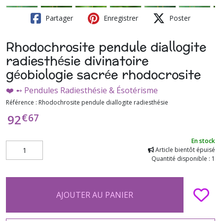
Partager
Enregistrer
Poster
Rhodochrosite pendule diallogite
radiesthésie divinatoire
géobiologie sacrée rhodocrosite
❤️ ➻ Pendules Radiesthésie & Ésotérisme
Référence :
Rhodochrosite pendule diallogite radiesthésie
€
67
92
En stock
Article bientôt épuisé
Quantité disponible : 1
AJOUTER AU PANIER