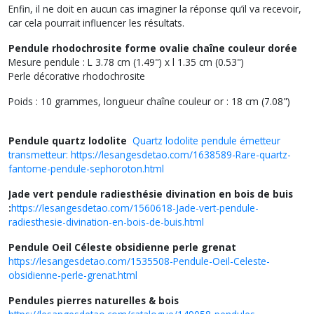
Enfin, il ne doit en aucun cas imaginer la réponse qu’il va recevoir,
car cela pourrait influencer les résultats.
Pendule rhodochrosite forme ovalie chaîne couleur dorée
Mesure pendule : L 3.78 cm (1.49") x l 1.35 cm (0.53")
Perle décorative rhodochrosite
Poids : 10 grammes, longueur chaîne couleur or : 18 cm (7.08")
Pendule quartz lodolite
Quartz lodolite pendule émetteur
transmetteur: https://lesangesdetao.com/1638589-Rare-quartz-
fantome-pendule-sephoroton.html
Jade vert pendule radiesthésie divination en bois de buis
:
https://lesangesdetao.com/1560618-Jade-vert-pendule-
radiesthesie-divination-en-bois-de-buis.html
Pendule Oeil Céleste obsidienne perle grenat
https://lesangesdetao.com/1535508-Pendule-Oeil-Celeste-
obsidienne-perle-grenat.html
Pendules pierres naturelles & bois