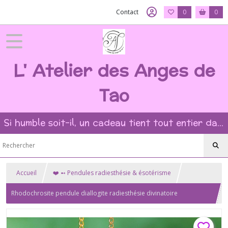
Contact
0
0
L' Atelier des Anges de
Tao
Si humble soit-il, un cadeau tient tout entier dans l'intention et la beauté du geste ?
Accueil
❤️ ➻ Pendules radiesthésie & ésotérisme
Rhodochrosite pendule diallogite radiesthésie divinatoire
géobiologie sacrée rhodocrosite