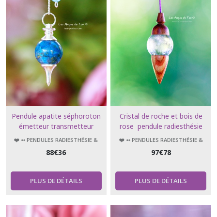
Pendule apatite séphoroton
Cristal de roche et bois de
émetteur transmetteur
rose pendule radiesthésie
géobiologie sacrée divinatoire
❤️ ➻ PENDULES RADIESTHÉSIE &
❤️ ➻ PENDULES RADIESTHÉSIE &
ÉSOTÉRISME
ÉSOTÉRISME
88
€
36
97
€
78
PLUS DE DÉTAILS
PLUS DE DÉTAILS