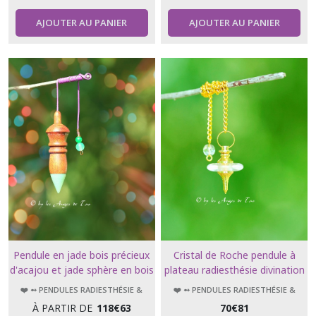
AJOUTER AU PANIER
AJOUTER AU PANIER
Pendule en jade bois précieux
Cristal de Roche pendule à
d'acajou et jade sphère en bois
plateau radiesthésie divination
d'olivier géobiologie
géobiologie
❤️ ➻ PENDULES RADIESTHÉSIE &
❤️ ➻ PENDULES RADIESTHÉSIE &
radiesthésie Collection Luxe
ÉSOTÉRISME
ÉSOTÉRISME
À PARTIR DE
118
€
63
70
€
81