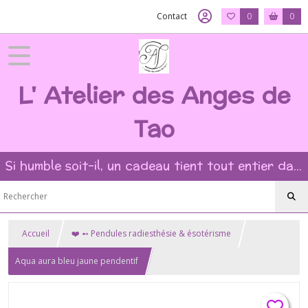
Contact
0
0
L' Atelier des Anges de
Tao
Si humble soit-il, un cadeau tient tout entier dans l'intention et la beauté du geste ?
Accueil
❤️ ➻ Pendules radiesthésie & ésotérisme
Aqua aura bleu jaune pendentif