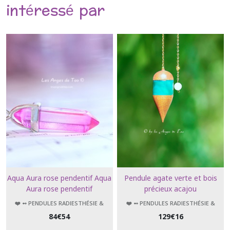
intéressé par
Aqua Aura rose pendentif Aqua
Pendule agate verte et bois
Aura rose pendentif
précieux acajou
❤️ ➻ PENDULES RADIESTHÉSIE &
❤️ ➻ PENDULES RADIESTHÉSIE &
ÉSOTÉRISME
ÉSOTÉRISME
84
€
54
129
€
16