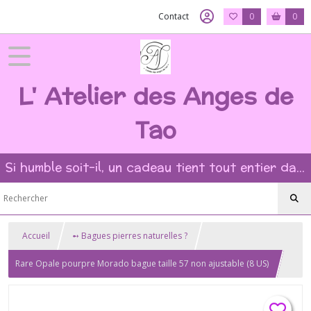
Contact
0
0
L' Atelier des Anges de
Tao
Si humble soit-il, un cadeau tient tout entier dans l'intention et la beauté du geste ?
Accueil
➻ Bagues pierres naturelles ?
Rare Opale pourpre Morado bague taille 57 non ajustable (8 US)