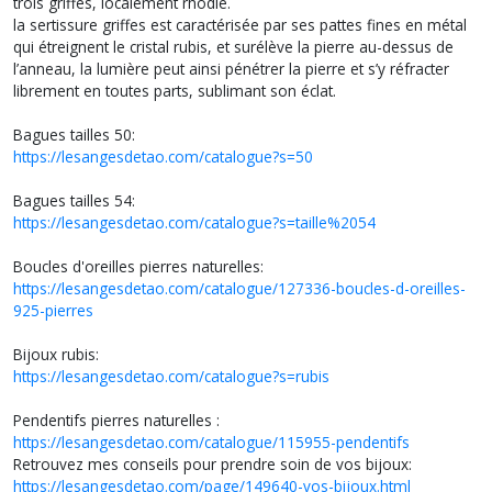
trois griffes, localement rhodié.
la sertissure griffes est caractérisée par ses pattes fines en métal
qui étreignent le cristal rubis, et surélève la pierre au-dessus de
l’anneau, la lumière peut ainsi pénétrer la pierre et s’y réfracter
librement en toutes parts, sublimant son éclat.
Bagues tailles 50:
https://lesangesdetao.com/catalogue?s=50
Bagues tailles 54:
https://lesangesdetao.com/catalogue?s=taille%2054
Boucles d'oreilles pierres naturelles:
https://lesangesdetao.com/catalogue/127336-boucles-d-oreilles-
925-pierres
Bijoux rubis:
https://lesangesdetao.com/catalogue?s=rubis
Pendentifs pierres naturelles :
https://lesangesdetao.com/catalogue/115955-pendentifs
Retrouvez mes conseils pour prendre soin de vos bijoux:
https://lesangesdetao.com/page/149640-vos-bijoux.html