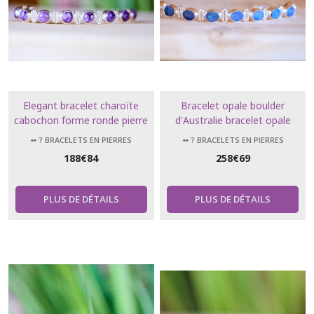
Elegant bracelet charoïte
Bracelet opale boulder
cabochon forme ronde pierre
d'Australie bracelet opale
naturelle en charoite
doublet boulder ajustable 925
➻ ? BRACELETS EN PIERRES
➻ ? BRACELETS EN PIERRES
NATURELLES
NATURELLES
188
€
84
258
€
69
PLUS DE DÉTAILS
PLUS DE DÉTAILS