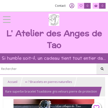
Contact
0
0
L' Atelier des Anges de
Tao
Si humble soit-il, un cadeau tient tout entier dans l'intention et la beauté du geste ?
Accueil
➻ ? Bracelets en pierres naturelles
Rare superbe bracelet Toadstone gris velours pierre de protection