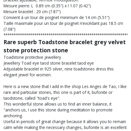
Mesure pierre: L 0.89 cm (0.35") x l 1.07 (0.42")
Mesure bracelet : 20 cm (7.87")
Convient à un tour de poignet minimum de 14 cm (5.51")
Taille maximale pour un tour de poignet n’excédant pas 18.5 cm
(7.08")
**************************************************************
Rare superb Toadstone bracelet grey velvet
stone protection stone
Toadstone protective jewellery
Jewellery Toad eye taod stone bracelet taod eye
Adjustable bracelet in 925 silver, nine toadstones dress this
elegant jewel for women.
Here is a new stone that I add in the shop Les Anges de Tao, I like
rare and particular stones, this one is part of it, bufonite or
taodstone, called "toad's eye".
This wonderful stone allows us to find an inner balance, it
"anchors us, I use this stone during meditation to promote
anchoring.
Useful in periods of great change because it allows you to remain
calm while making the necessary changes, bufonite is an excellent