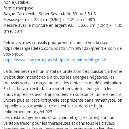
non ajustable
forme marquise
Bague Cacoxenite, Super Seven taille 53 ou 6.5 US
Mesure pierre: L 2.44 cm (0.96") x l 1.24 cm (0.48")
Mesure avec la monture en argent 925 : L 2.65 cm (1.04") x l 1.35
cm (0.53")
Retrouvez mes conseils pour prendre soin de vos bijoux:
https://lesangesdetao.com/post/347180991228/prendre-soin-de-
vos-bijoux
https://www.etsy.com/your/shops/me/pattern/blog/new
La Super Seven est un cristal de protection très puissant, il forme
un bouclier impénétrable à toutes les énergies négatives, les
mauvais sorts, la magie noire et les tentatives de déstabilisation.
En fait, la cacoxénite fait miroir et renvoie les énergies à leur
source après les avoir transmutées en substance lumière neutre.
Encore plus efficace lorsqu’elle est présente dans l’améthyste, on
l’appelle « cacochynite », ce qui est le cas dans ce bijou
entièrement en argent 925.
Les cristaux "générateurs" ou channeling (très rares) sont un
véritable trésor pour les thérapeutes et dans tous les travaux
ésotériques, la Super Seven assure la protection du lieu dans