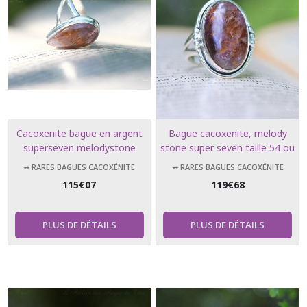
Cacoxenite bague en argent
Bague cacoxenite, melody
superseven melodystone
stone super seven taille 54 ou
ringstone taille 56 ou 7.75 US
7 US, collection LUXE
➻ RARES BAGUES CACOXÉNITE
➻ RARES BAGUES CACOXÉNITE
115
€
07
119
€
68
PLUS DE DÉTAILS
PLUS DE DÉTAILS