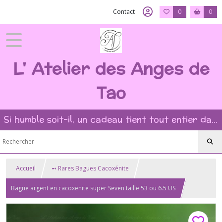
Contact
0
0
L' Atelier des Anges de
Tao
Si humble soit-il, un cadeau tient tout entier dans l'intention et la beauté du geste ?
Accueil
➻ Rares Bagues Cacoxénite
Bague argent en cacoxenite super Seven taille 53 ou 6.5 US