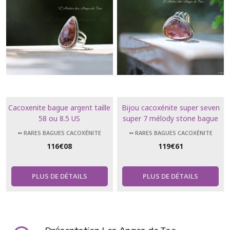
Cacoxenite bague argent taille
Bijou cacoxénite super seven
58 ou 8.5 US
super 7 mélody stone bague
argent taille 60
➻ RARES BAGUES CACOXÉNITE
➻ RARES BAGUES CACOXÉNITE
116
€
08
119
€
61
PLUS DE DÉTAILS
PLUS DE DÉTAILS