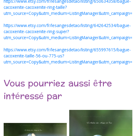
https://www.etsy.com/fr/lesangesdetao/listing/650634358/bague-
cacoxenite-cacoxenite-ring-taille?
utm_source=Copy&utm_medium=ListingManager&utm_campaign=S
https://www.etsy.com/fr/lesangesdetao/listing/642642534/bague-
cacoxenite-cacoxenite-ring-super?
utm_source=Copy&utm_medium=ListingManager&utm_campaign=S
https://www.etsy.com/fr/lesangesdetao/listing/655997615/bague-
cacoxenite-taille-56-ou-775-us?
utm_source=Copy&utm_medium=ListingManager&utm_campaign=S
Vous pourriez aussi être
intéressé par