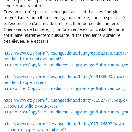
lequel nous travaillons.
Très recherchée par tous ceux qui travaillent dans les énergies,
magnétiseurs ou utilisant l'énergie universelle, dans la spiritualité
et l’ésotérisme (Artisans de Lumière, thérapeutes de Lumière,
Guérisseurs de Lumière, ...), la Cacoxénite est un cristal de haute
spiritualité, extrêmement puissante, d’une fréquence vibratoire
très élevée, elle est rare.
https://www.etsy.com/fr/lesangesdetao/listing/660523178/cacoxenit
pendentif-cacoxenite-pendant?
utm_source=Copy&utm_medium=ListingManager&utm_campaign=S
https://www.etsy.com/fr/lesangesdetao/listing/649188090/cacoxenit
pendentif-superseven?
utm_source=Copy&utm_medium=ListingManager&utm_campaign=S
https://www.etsy.com/fr/lesangesdetao/listing/702927771/bague-
cacoxenite-taille-57-ou-8-us?
utm_source=Copy&utm_medium=ListingManager&utm_campaign=S
https://www.etsy.com/fr/lesangesdetao/listing/675426897/bague-
cacoxenite-super-seven-taille-54?