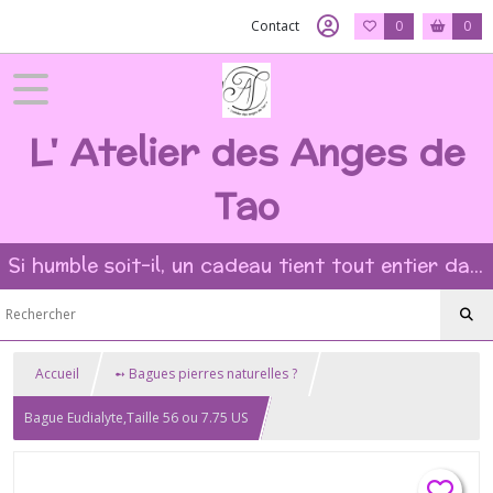
Contact
0
0
L' Atelier des Anges de
Tao
Si humble soit-il, un cadeau tient tout entier dans l'intention et la beauté du geste ?
Accueil
➻ Bagues pierres naturelles ?
Bague Eudialyte,Taille 56 ou 7.75 US