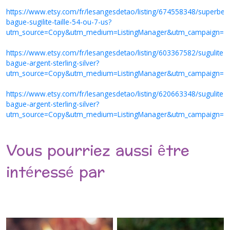
https://www.etsy.com/fr/lesangesdetao/listing/674558348/superbe-
bague-sugilite-taille-54-ou-7-us?
utm_source=Copy&utm_medium=ListingManager&utm_campaign=S
https://www.etsy.com/fr/lesangesdetao/listing/603367582/sugulite-
bague-argent-sterling-silver?
utm_source=Copy&utm_medium=ListingManager&utm_campaign=S
https://www.etsy.com/fr/lesangesdetao/listing/620663348/sugulite-
bague-argent-sterling-silver?
utm_source=Copy&utm_medium=ListingManager&utm_campaign=S
Vous pourriez aussi être
intéressé par