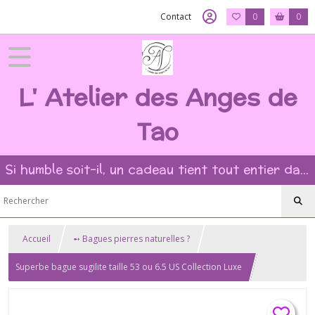
Contact
0
0
L' Atelier des Anges de
Tao
Si humble soit-il, un cadeau tient tout entier dans l'intention et la beauté du geste ?
Accueil
➻ Bagues pierres naturelles ?
Superbe bague sugilite taille 53 ou 6.5 US Collection Luxe