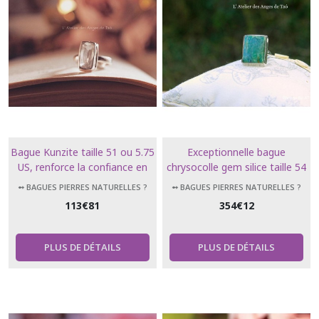
Bague Kunzite taille 51 ou 5.75
Exceptionnelle bague
US, renforce la confiance en
chrysocolle gem silice taille 54
soi, le respect de soi et des
ou 7 US
➻ BAGUES PIERRES NATURELLES ?
➻ BAGUES PIERRES NATURELLES ?
autres.
113
€
81
354
€
12
PLUS DE DÉTAILS
PLUS DE DÉTAILS