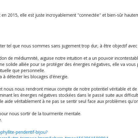
t en 2015, elle est juste incroyablement "connectée" et bien-sûr haute
er tel que nous sommes sans jugement trop dur, à être objectif avec soi
 don de médiumnité, aiguise notre intuition et a un pouvoir incontestabl
une solide alliée pour se protéger des énergies négatives, elle va vous
ituelle que personnelle.
a à détecter les blocages d'énergie.
» et nous nous rendront mieux compte de notre potentiel véritable et de
éliminant les énergies négatives stockées dans le passé suite aux difficu
elle aide véritablement à ne pas se sentir seul face aux problèmes qu'o
 pour nous sortir de la tourmente mentale.
.
hyllite-pendentif-bijou?