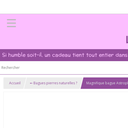
Si humble soit-il, un cadeau tient tout entier dans
Accueil
➻ Bagues pierres naturelles ?
Magnifique bague Astrophy