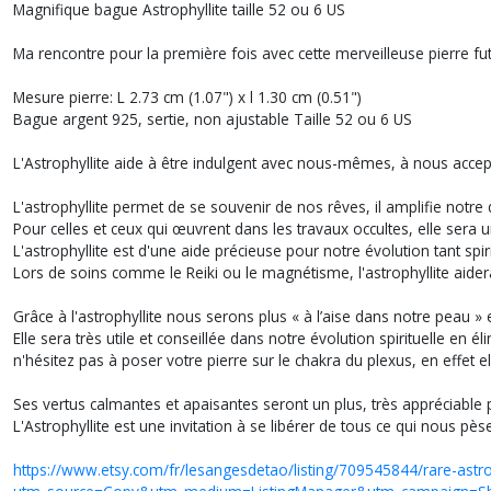
Magnifique bague Astrophyllite taille 52 ou 6 US
Ma rencontre pour la première fois avec cette merveilleuse pierre fu
Mesure pierre: L 2.73 cm (1.07") x l 1.30 cm (0.51")
Bague argent 925, sertie, non ajustable Taille 52 ou 6 US
L'Astrophyllite aide à être indulgent avec nous-mêmes, à nous accept
L'astrophyllite permet de se souvenir de nos rêves, il amplifie notre
Pour celles et ceux qui œuvrent dans les travaux occultes, elle sera 
L'astrophyllite est d'une aide précieuse pour notre évolution tant spir
Lors de soins comme le Reiki ou le magnétisme, l'astrophyllite aider
Grâce à l'astrophyllite nous serons plus « à l’aise dans notre peau 
Elle sera très utile et conseillée dans notre évolution spirituelle en 
n'hésitez pas à poser votre pierre sur le chakra du plexus, en effet 
Ses vertus calmantes et apaisantes seront un plus, très appréciable
L'Astrophyllite est une invitation à se libérer de tous ce qui nous pèse
https://www.etsy.com/fr/lesangesdetao/listing/709545844/rare-astrop