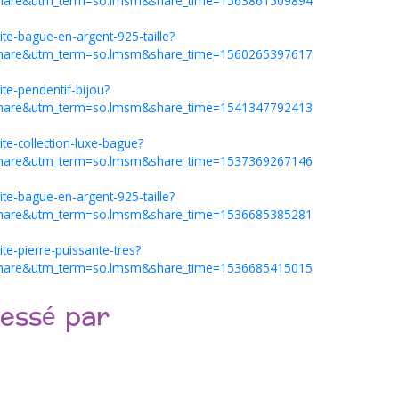
hare&utm_term=so.lmsm&share_time=1563861509894
ite-bague-en-argent-925-taille?
hare&utm_term=so.lmsm&share_time=1560265397617
te-pendentif-bijou?
hare&utm_term=so.lmsm&share_time=1541347792413
te-collection-luxe-bague?
hare&utm_term=so.lmsm&share_time=1537369267146
ite-bague-en-argent-925-taille?
hare&utm_term=so.lmsm&share_time=1536685385281
te-pierre-puissante-tres?
hare&utm_term=so.lmsm&share_time=1536685415015
ressé par