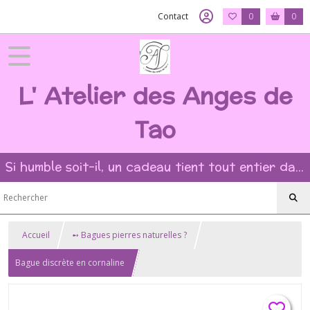
Contact
0
0
L' Atelier des Anges de
Tao
Si humble soit-il, un cadeau tient tout entier dans l'intention et la beauté du geste ?
Accueil
➻ Bagues pierres naturelles ?
Bague discrète en cornaline