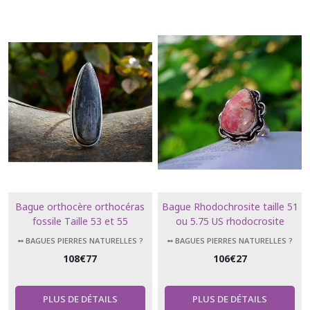
Bague orthocère orthocéras
Bague Rhodochrosite taille 51
fossile Taille 53 et 55
ou 5.75 US rhodocrosite
➻ BAGUES PIERRES NATURELLES ?
➻ BAGUES PIERRES NATURELLES ?
108
€
77
106
€
27
PLUS DE DÉTAILS
PLUS DE DÉTAILS