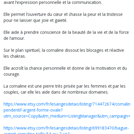
avant l’expression personnelle et la communication.
Elle permet l’ouverture du cœur et chasse la peur et la tristesse
pour ne laisser que joie et gaieté.
Elle aide à prendre conscience de la beauté de la vie et de la force
de l’amour.
Sur le plan spirituel, la cornaline dissout les blocages et réactive
les chakras.
Elle accroît la chance personnelle et donne de la motivation et du
courage.
La cornaline est une pierre très prisée par les femmes et par les
couples, car elle les aide dans de nombreux domaines.
https://www.etsy.com/fr/lesangesdetao/listing/714472674/cornaline
pendentif-argent-forme-ovale?
utm_source=Copy&utm_medium=ListingManager&utm_campaign=S
https://www.etsy.com/fr/lesangesdetao/listing/699183470/bague-
argent-cornaline-taille-54-ou-7-us?