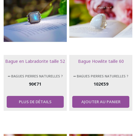
Bague en Labradorite taille 52
Bague Howlite taille 60
➻ BAGUES PIERRES NATURELLES ?
➻ BAGUES PIERRES NATURELLES ?
90
€
71
102
€
59
PLUS DE DÉTAILS
AJOUTER AU PANIER