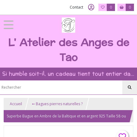
Contact
0
0
L' Atelier des Anges de
Tao
Si humble soit-il, un cadeau tient tout entier dans l'intention et la beauté du geste ?
Accueil
➻ Bagues pierres naturelles ?
Superbe Bague en Ambre de la Baltique et en argent 925 Taille 58 ou
8.5 US