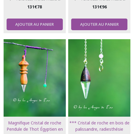
divinations
divinations
ÉSOTÉRISME
ÉSOTÉRISME
131
€
78
131
€
96
AJOUTER AU PANIER
AJOUTER AU PANIER
Magnifique Cristal de roche
*** Cristal de roche en bois de
Pendule de Thot Égyptien en
palissandre, radiesthésie