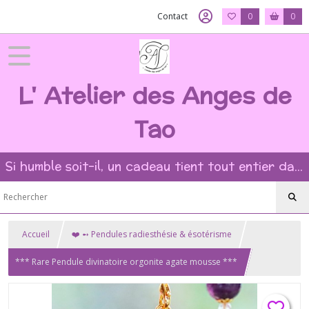
Contact
0
0
L' Atelier des Anges de
Tao
Si humble soit-il, un cadeau tient tout entier dans l'intention et la beauté du geste ?
Accueil
❤️ ➻ Pendules radiesthésie & ésotérisme
*** Rare Pendule divinatoire orgonite agate mousse ***