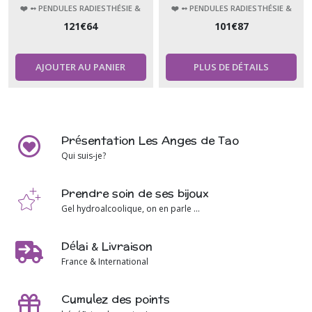
bois de rose
géobiologie sacrée divinatoire
❤️ ➻ PENDULES RADIESTHÉSIE &
❤️ ➻ PENDULES RADIESTHÉSIE &
***
ÉSOTÉRISME
ÉSOTÉRISME
121
€
64
101
€
87
AJOUTER AU PANIER
PLUS DE DÉTAILS
Présentation Les Anges de Tao
Qui suis-je?
Prendre soin de ses bijoux
Gel hydroalcoolique, on en parle ...
Délai & Livraison
France & International
Cumulez des points