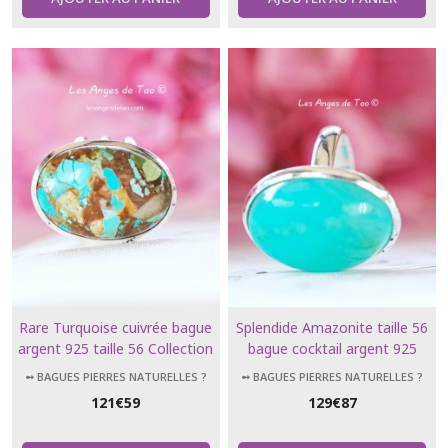
Rare Turquoise cuivrée bague
Splendide Amazonite taille 56
argent 925 taille 56 Collection
bague cocktail argent 925
luxe
forme ovale collection luxe
➻ BAGUES PIERRES NATURELLES ?
➻ BAGUES PIERRES NATURELLES ?
121
€
59
129
€
87