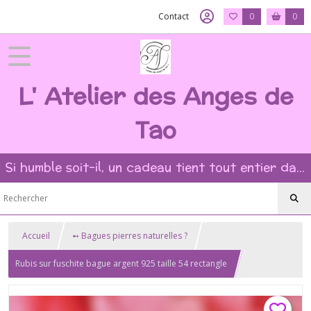
Contact
0
0
L' Atelier des Anges de
Tao
Si humble soit-il, un cadeau tient tout entier dans l'intention et la beauté du geste ?
Accueil
➻ Bagues pierres naturelles ?
Rubis sur fuschite bague argent 925 taille 54 rectangle