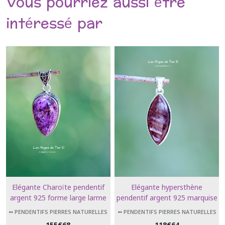
Vous pourriez aussi être
intéressé par
Elégante Charoïte pendentif
Elégante hypersthène
argent 925 forme large larme
pendentif argent 925 marquise
➻ PENDENTIFS PIERRES NATURELLES
➻ PENDENTIFS PIERRES NATURELLES
155
€
68
118
€
64