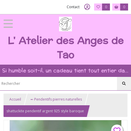
Contact
0
0
L' Atelier des Anges de
Tao
Si humble soit-il, un cadeau tient tout entier dans l'intention et la beauté du geste ?
Accueil
➻ Pendentifs pierres naturelles
shattuckite pendentif argent 925 style baroque