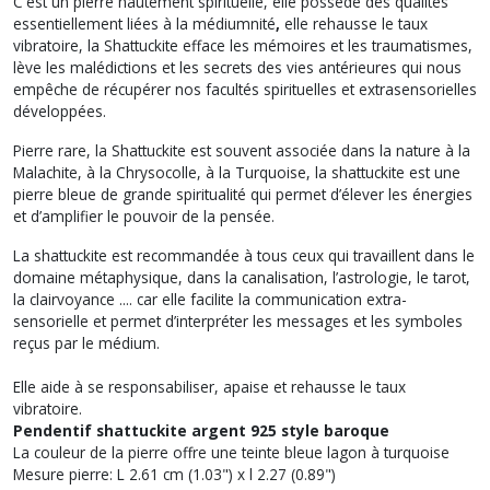
C'est un pierre hautement spirituelle, elle possède des qualités
essentiellement liées à la médiumnité
,
elle rehausse le taux
vibratoire, la Shattuckite efface les mémoires et les traumatismes,
lève les malédictions et les secrets des vies antérieures qui nous
empêche de récupérer nos facultés spirituelles et extrasensorielles
développées.
Pierre rare, la Shattuckite est souvent associée dans la nature à la
Malachite, à la Chrysocolle, à la Turquoise, la shattuckite est une
pierre bleue de grande spiritualité qui permet d’élever les énergies
et d’amplifier le pouvoir de la pensée.
La shattuckite est recommandée à tous ceux qui travaillent dans le
domaine métaphysique, dans la canalisation, l’astrologie, le tarot,
la clairvoyance .... car elle facilite la communication extra-
sensorielle et permet d’interpréter les messages et les symboles
reçus par le médium.
Elle aide à se responsabiliser, apaise et rehausse le taux
vibratoire.
Pendentif shattuckite argent 925 style baroque
La couleur de la pierre offre une teinte bleue lagon à turquoise
Mesure pierre: L 2.61 cm (1.03") x l 2.27 (0.89")