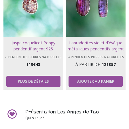
Jaspe coquelicot Poppy
Labradorites violet d'évêque
pendentif argent 925
métalliques pendentifs argent
925 forme ovale et forme
➻ PENDENTIFS PIERRES NATURELLES
➻ PENDENTIFS PIERRES NATURELLES
rectangle
119
€
43
À PARTIR DE
121
€
57
PLUS DE DÉTAILS
AJOUTER AU PANIER
Présentation Les Anges de Tao
Qui suis-je?