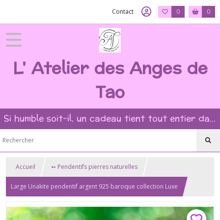
Contact
0
0
L' Atelier des Anges de
Tao
Si humble soit-il, un cadeau tient tout entier dans l'intention et la beauté du geste ?
Accueil
➻ Pendentifs pierres naturelles
Large Unakite pendentif argent 925 baroque collection Luxe