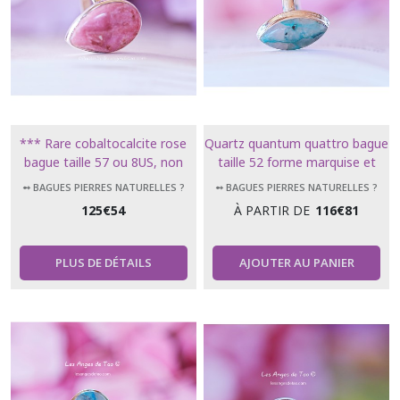
*** Rare cobaltocalcite rose
Quartz quantum quattro bague
bague taille 57 ou 8US, non
taille 52 forme marquise et
ajustable forme larme ***
taille 56 forme ovale
➻ BAGUES PIERRES NATURELLES ?
➻ BAGUES PIERRES NATURELLES ?
125
€
54
À PARTIR DE
116
€
81
PLUS DE DÉTAILS
AJOUTER AU PANIER