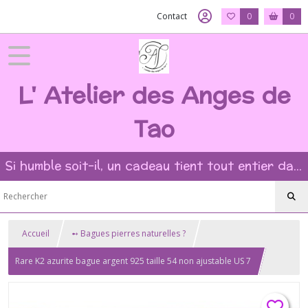
Contact
0
0
L' Atelier des Anges de
Tao
Si humble soit-il, un cadeau tient tout entier dans l'intention et la beauté du geste ?
Accueil
➻ Bagues pierres naturelles ?
Rare K2 azurite bague argent 925 taille 54 non ajustable US 7