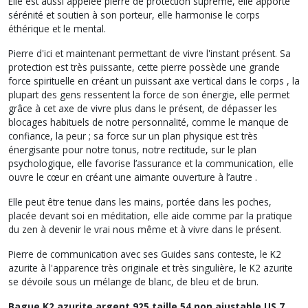
Elle est aussi appelée pierre de protection suprême, elle apporte
sérénité et soutien à son porteur, elle harmonise le corps
éthérique et le mental.
Pierre d'ici et maintenant permettant de vivre l'instant présent. Sa
protection est très puissante, cette pierre possède une grande
force spirituelle en créant un puissant axe vertical dans le corps , la
plupart des gens ressentent la force de son énergie, elle permet
grâce à cet axe de vivre plus dans le présent, de dépasser les
blocages habituels de notre personnalité, comme le manque de
confiance, la peur ; sa force sur un plan physique est très
énergisante pour notre tonus, notre rectitude, sur le plan
psychologique, elle favorise l’assurance et la communication, elle
ouvre le cœur en créant une aimante ouverture à l’autre .
Elle peut être tenue dans les mains, portée dans les poches,
placée devant soi en méditation, elle aide comme par la pratique
du zen à devenir le vrai nous même et à vivre dans le présent.
Pierre de communication avec ses Guides sans conteste, le K2
azurite à l'apparence très originale et très singulière, le K2 azurite
se dévoile sous un mélange de blanc, de bleu et de brun.
Bague K2 azurite argent 925 taille 54 non ajustable US 7