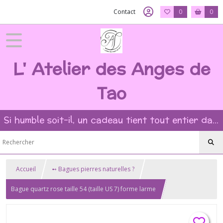
Contact
0
0
L' Atelier des Anges de
Tao
Si humble soit-il, un cadeau tient tout entier dans l'intention et la beauté du geste ?
Accueil
➻ Bagues pierres naturelles ?
Bague quartz rose taille 54 (taille US 7) forme larme