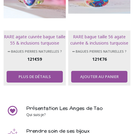
RARE agate cuivrée bague taille
RARE bague taille 56 agate
55 & inclusions turquoise
cuivrée & inclusions turquoise
forme ovale
forme ovale (7.75 US)
➻ BAGUES PIERRES NATURELLES ?
➻ BAGUES PIERRES NATURELLES ?
121
€
59
121
€
76
PLUS DE DÉTAILS
AJOUTER AU PANIER
Présentation Les Anges de Tao
Qui suis-je?
Prendre soin de ses bijoux