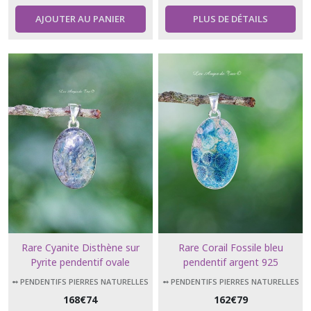
AJOUTER AU PANIER
PLUS DE DÉTAILS
Rare Cyanite Disthène sur
Rare Corail Fossile bleu
Pyrite pendentif ovale
pendentif argent 925
d'Indonésie
➻ PENDENTIFS PIERRES NATURELLES
➻ PENDENTIFS PIERRES NATURELLES
168
€
74
162
€
79