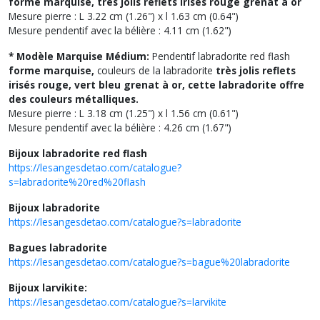
forme marquise, très jolis reflets irisés rouge grenat à or
Mesure pierre : L 3.22 cm (1.26") x l 1.63 cm (0.64")
Mesure pendentif avec la bélière : 4.11 cm (1.62")
* Modèle Marquise Médium:
Pendentif labradorite red flash
forme marquise,
couleurs de la labradorite
très jolis reflets
irisés rouge, vert bleu grenat à or, cette labradorite offre
des couleurs métalliques.
Mesure pierre : L 3.18 cm (1.25") x l 1.56 cm (0.61")
Mesure pendentif avec la bélière : 4.26 cm (1.67")
Bijoux labradorite red flash
https://lesangesdetao.com/catalogue?
s=labradorite%20red%20flash
Bijoux labradorite
https://lesangesdetao.com/catalogue?s=labradorite
Bagues labradorite
https://lesangesdetao.com/catalogue?s=bague%20labradorite
Bijoux larvikite:
https://lesangesdetao.com/catalogue?s=larvikite