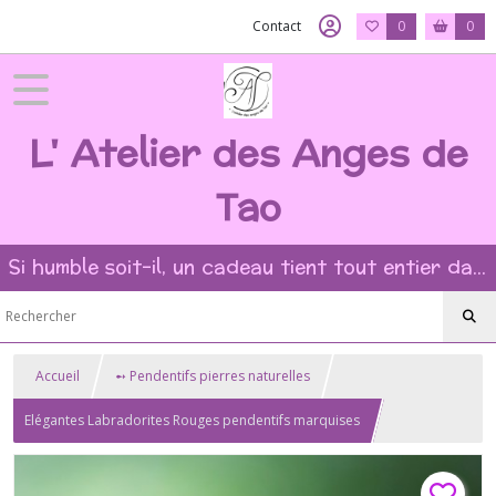
Contact
0
0
L' Atelier des Anges de
Tao
Si humble soit-il, un cadeau tient tout entier dans l'intention et la beauté du geste ?
Accueil
➻ Pendentifs pierres naturelles
Elégantes Labradorites Rouges pendentifs marquises