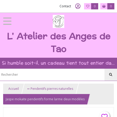
Contact
0
0
L' Atelier des Anges de
Tao
Si humble soit-il, un cadeau tient tout entier dans l'intention et la beauté du geste ?
Accueil
➻ Pendentifs pierres naturelles
Jaspe mokaïte pendentifs forme larme deux modèles