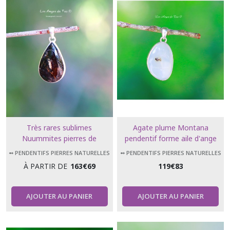
Très rares sublimes
Agate plume Montana
Nuummites pierres de
pendentif forme aile d'ange
protection très puissante deux
➻ PENDENTIFS PIERRES NATURELLES
➻ PENDENTIFS PIERRES NATURELLES
modèles proposés
À PARTIR DE
163
€
69
119
€
83
AJOUTER AU PANIER
AJOUTER AU PANIER