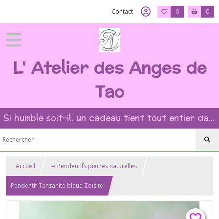
Contact
0
0
L' Atelier des Anges de
Tao
Si humble soit-il, un cadeau tient tout entier dans l'intention et la beauté du geste ?
Accueil
➻ Pendentifs pierres naturelles
Pendentif Tanzanite bleue Zoïsite