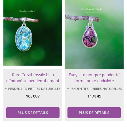
Rare Corail fossile bleu
Eudyalite pourpre pendentif
d'Indonésie pendentif argent
forme poire eudialyte
925
➻ PENDENTIFS PIERRES NATURELLES
➻ PENDENTIFS PIERRES NATURELLES
163
€
87
117
€
49
PLUS DE DÉTAILS
PLUS DE DÉTAILS