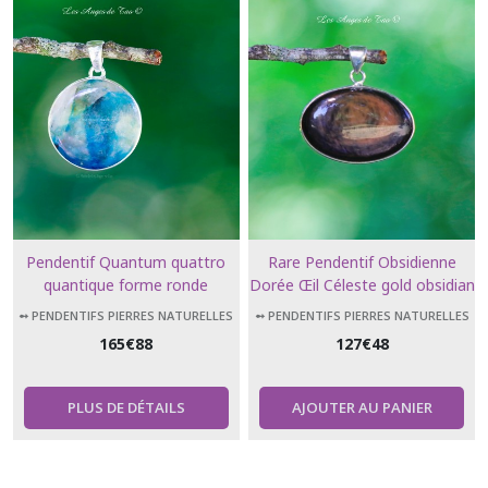
Pendentif Quantum quattro
Rare Pendentif Obsidienne
quantique forme ronde
Dorée Œil Céleste gold obsidian
➻ PENDENTIFS PIERRES NATURELLES
➻ PENDENTIFS PIERRES NATURELLES
165
€
88
127
€
48
PLUS DE DÉTAILS
AJOUTER AU PANIER