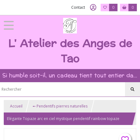
Contact
0
0
L' Atelier des Anges de
Tao
Si humble soit-il, un cadeau tient tout entier dans l'intention et la beauté du geste ?
Accueil
➻ Pendentifs pierres naturelles
Elégante Topaze arc en ciel mystique pendentif rainbow topaze
mystic