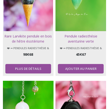
Rare Larvikite pendule en bois
Pendule radiesthésie
de hêtre ésotérisme
aventurine verte
radiesthésie
❤️ ➻ PENDULES RADIESTHÉSIE &
❤️ ➻ PENDULES RADIESTHÉSIE &
ÉSOTÉRISME
ÉSOTÉRISME
98
€
68
45
€
67
PLUS DE DÉTAILS
AJOUTER AU PANIER