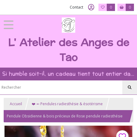
Contact
0
0
L' Atelier des Anges de
Tao
Si humble soit-il, un cadeau tient tout entier dans l'intention et la beauté du geste ?
Accueil
❤️ ➻ Pendules radiesthésie & ésotérisme
Pendule Obsidienne & bois précieux de Rose pendule radiesthésie
guérison divination