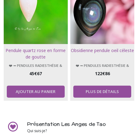
Pendule quartz rose en forme
Obsidienne pendule oeil céleste
de goutte
❤️ ➻ PENDULES RADIESTHÉSIE &
❤️ ➻ PENDULES RADIESTHÉSIE &
ÉSOTÉRISME
ÉSOTÉRISME
45
€
67
122
€
86
AJOUTER AU PANIER
PLUS DE DÉTAILS
Présentation Les Anges de Tao
Qui suis-je?