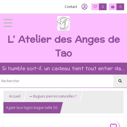
Contact
0
0
L' Atelier des Anges de
Tao
Si humble soit-il, un cadeau tient tout entier dans l'intention et la beauté du geste ?
Accueil
➻ Bagues pierres naturelles ?
Agate lace lagon bague taille 50