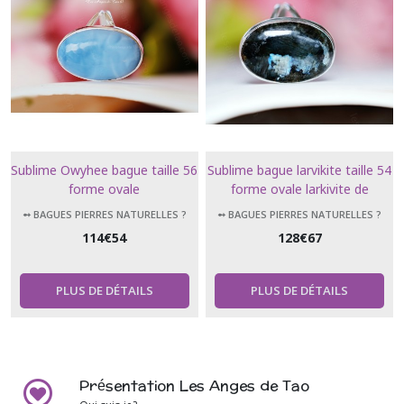
Sublime Owyhee bague taille 56
Sublime bague larvikite taille 54
forme ovale
forme ovale larkivite de
Norvège pierre de lune bleue
➻ BAGUES PIERRES NATURELLES ?
➻ BAGUES PIERRES NATURELLES ?
114
€
54
128
€
67
PLUS DE DÉTAILS
PLUS DE DÉTAILS
Présentation Les Anges de Tao