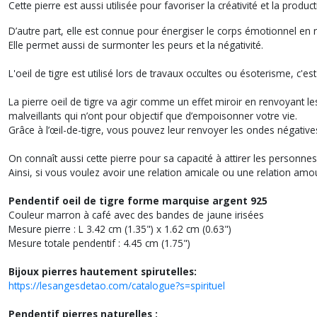
Cette pierre est aussi utilisée pour favoriser la créativité et la produ
D’autre part, elle est connue pour énergiser le corps émotionnel en ré
Elle permet aussi de surmonter les peurs et la négativité.
L'oeil de tigre est utilisé lors de travaux occultes ou ésoterisme, c'es
La pierre oeil de tigre va agir comme un effet miroir en renvoyant le
malveillants qui n’ont pour objectif que d’empoisonner votre vie.
Grâce à l’œil-de-tigre, vous pouvez leur renvoyer les ondes négatives
On connaît aussi cette pierre pour sa capacité à attirer les personnes
Ainsi, si vous voulez avoir une relation amicale ou une relation am
Pendentif oeil de tigre forme marquise argent 925
Couleur marron à café avec des bandes de jaune irisées
Mesure pierre : L 3.42 cm (1.35") x 1.62 cm (0.63")
Mesure totale pendentif : 4.45 cm (1.75")
Bijoux pierres hautement spirutelles:
https://lesangesdetao.com/catalogue?s=spirituel
Pendentif pierres naturelles :