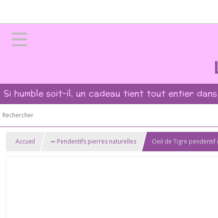
Si humble soit-il, un cadeau tient tout entier dans
Accueil
➻ Pendentifs pierres naturelles
Oeil de Tigre pendentif