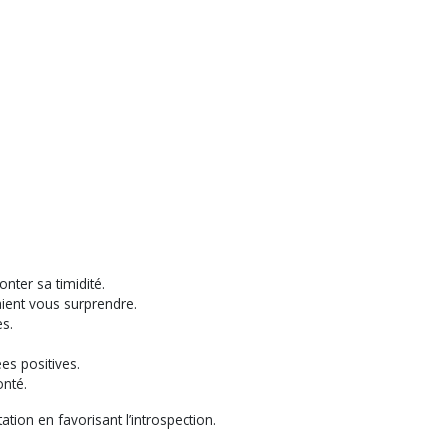
nter sa timidité.
aient vous surprendre.
es.
ées positives.
onté.
ation en favorisant l’introspection.