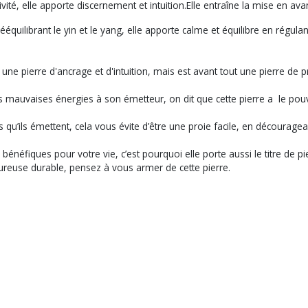
ctivité, elle apporte discernement et intuition.Elle entraîne la mise en av
équilibrant le yin et le yang, elle apporte calme et équilibre en régula
t une pierre d'ancrage et d'intuition, mais est avant tout une pierre de p
s mauvaises énergies à son émetteur, on dit que cette pierre a le pouvo
 qu’ils émettent, cela vous évite d’être une proie facile, en décourage
 bénéfiques pour votre vie, c’est pourquoi elle porte aussi le titre de p
oureuse durable, pensez à vous armer de cette pierre.