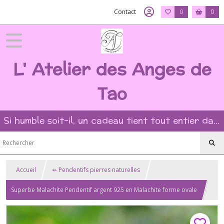
Contact
0
0
L' Atelier des Anges de
Tao
Si humble soit-il, un cadeau tient tout entier dans l'intention et la beauté du geste ?
Accueil
➻ Pendentifs pierres naturelles
Superbe Malachite Pendentif argent 925 en Malachite forme ovale