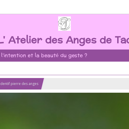
L' Atelier des Anges de Ta
 l'intention et la beauté du geste ?
dentif pierre des anges