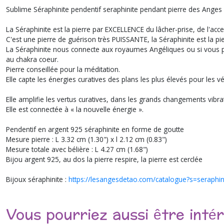
Sublime Séraphinite pendentif seraphinite pendant pierre des Anges
La Séraphinite est la pierre par EXCELLENCE du lâcher-prise, de l'acce
C'est une pierre de guérison très PUISSANTE, la Séraphinite est la pi
La Séraphinite nous connecte aux royaumes Angéliques ou si vous pr
au chakra coeur.
Pierre conseillée pour la méditation.
Elle capte les énergies curatives des plans les plus élevés pour les vé
Elle amplifie les vertus curatives, dans les grands changements vibr
Elle est connectée à « la nouvelle énergie ».
Pendentif en argent 925 séraphinite en forme de goutte
Mesure pierre : L 3.32 cm (1.30") x l 2.12 cm (0.83")
Mesure totale avec bélière : L 4.27 cm (1.68")
Bijou argent 925, au dos la pierre respire, la pierre est cerclée
Bijoux séraphinite :
https://lesangesdetao.com/catalogue?s=seraphin
Vous pourriez aussi être inté