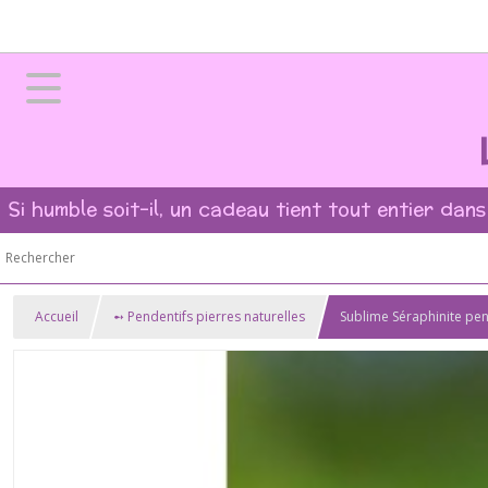
Si humble soit-il, un cadeau tient tout entier dans
Accueil
➻ Pendentifs pierres naturelles
Sublime Séraphinite pen