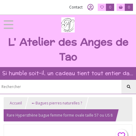
Contact
0
0
L' Atelier des Anges de
Tao
Si humble soit-il, un cadeau tient tout entier dans l'intention et la beauté du geste ?
Accueil
➻ Bagues pierres naturelles ?
Rare Hypersthène bague femme forme ovale taille 57 ou US 8