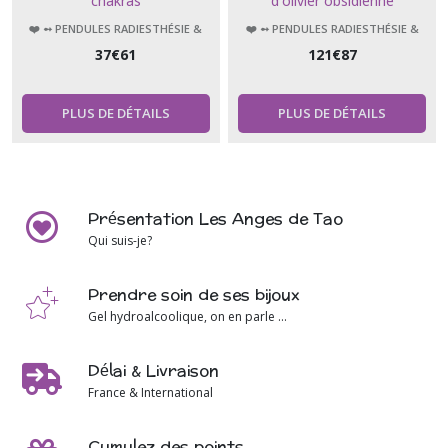
chakras
d'olivier obsidienne
❤️ ➻ PENDULES RADIESTHÉSIE &
❤️ ➻ PENDULES RADIESTHÉSIE &
ÉSOTÉRISME
ÉSOTÉRISME
37
€
61
121
€
87
PLUS DE DÉTAILS
PLUS DE DÉTAILS
Présentation Les Anges de Tao
Qui suis-je?
Prendre soin de ses bijoux
Gel hydroalcoolique, on en parle ...
Délai & Livraison
France & International
Cumulez des points