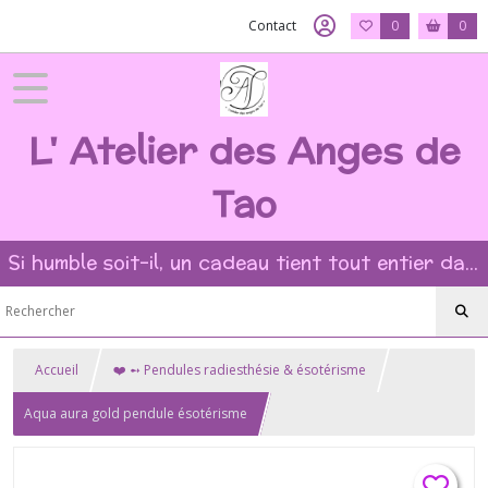
Contact
0
0
L' Atelier des Anges de
Tao
Si humble soit-il, un cadeau tient tout entier dans l'intention et la beauté du geste ?
Accueil
❤️ ➻ Pendules radiesthésie & ésotérisme
Aqua aura gold pendule ésotérisme