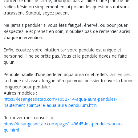
concentré dans le calme, pourquoi pas à l'aide d'une planche de
radiesthésie ou simplement en lui posant les questions qui vous
tracassent. Surtout, soyez patient.
Ne jamais penduler si vous êtes fatigué, énervé, ou pour jouer.
Respectez le et prenez en soin, n'oubliez pas de remercier après
chaque intervention.
Enfin, écoutez votre intuition car votre pendule est unique et
personnel. Il ne se prête pas. Vous et le pendule devez ne faire
qu'un.
Pendule habillé d'une perle en aqua aura or et reflets arc en ciel,
la chaîne est assez longue afin que vous puissier trouver la bonne
longueur pour penduler.
Autres modèles :
https://lesangesdetao.com/1052714-aqua-aura-pendules-
hautement-spirituelle-aqua-aura-pendulum.html
Retrouver mes conseils ici :
https://lesangesdetao.com/page/149645-les-pendules-pour-
qui.html