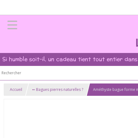
Si humble soit-il, un cadeau tient tout entier dans
Accueil
➻ Bagues pierres naturelles ?
Améthyste bague forme ma