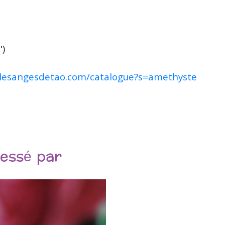
")
/lesangesdetao.com/catalogue?s=amethyste
ressé par