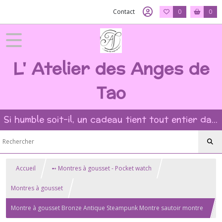
Contact
0
0
L' Atelier des Anges de
Tao
Si humble soit-il, un cadeau tient tout entier dans l'intention et la beauté du geste ?
Accueil
➻ Montres à gousset - Pocket watch
Montres à gousset
Montre à gousset Bronze Antique Steampunk Montre sautoir montre