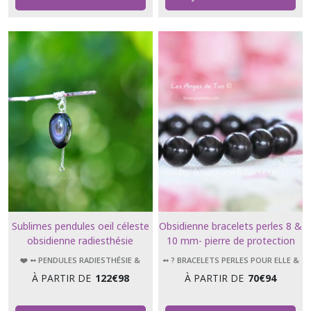
Sublimes pendules oeil céleste
Obsidienne bracelets perles 8 &
obsidienne radiesthésie
10 mm- pierre de protection
divination soins énergétiques
❤️ ➻ PENDULES RADIESTHÉSIE &
➻ ? BRACELETS PERLES POUR ELLE &
reiki magnétisme
ÉSOTÉRISME
LUI
À PARTIR DE
122
€
98
À PARTIR DE
70
€
94