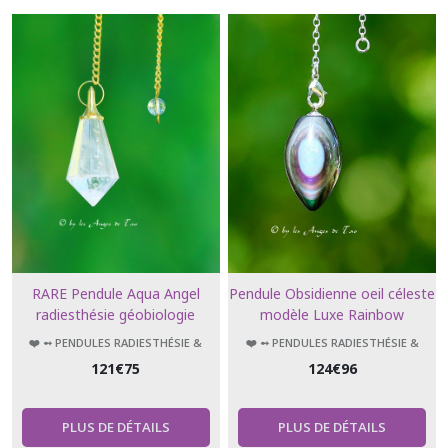
RARE Pendule Aqua Angel
Pendule Obsidienne oeil céleste
radiesthésie géobiologie
modèle Luxe Rainbow
divination soins magnétisme &
❤️ ➻ PENDULES RADIESTHÉSIE &
❤️ ➻ PENDULES RADIESTHÉSIE &
Reiki
ÉSOTÉRISME
ÉSOTÉRISME
121
€
75
124
€
96
PLUS DE DÉTAILS
PLUS DE DÉTAILS