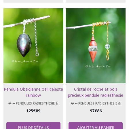
Pendule Obsidienne oeil céleste
Cristal de roche et bois
rainbow
précieux pendule radiesthésie
géobiologie sacrée divinatoire
❤️ ➻ PENDULES RADIESTHÉSIE &
❤️ ➻ PENDULES RADIESTHÉSIE &
ÉSOTÉRISME
ÉSOTÉRISME
125
€
89
97
€
86
PLUS DE DÉTAILS
AJOUTER AU PANIER