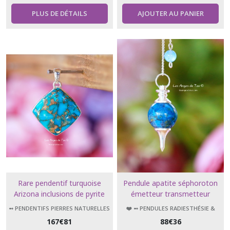
PLUS DE DÉTAILS
AJOUTER AU PANIER
Rare pendentif turquoise
Pendule apatite séphoroton
Arizona inclusions de pyrite
émetteur transmetteur
➻ PENDENTIFS PIERRES NATURELLES
❤️ ➻ PENDULES RADIESTHÉSIE &
ÉSOTÉRISME
167
€
81
88
€
36