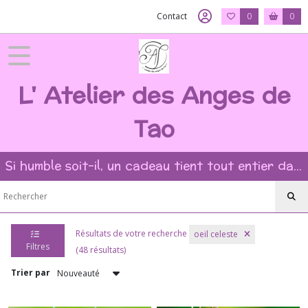
Fermer
Contact
0
0
FILTRES
L' Atelier des Anges de
Tous
les
produits
Tao
➻
Bagues
Si humble soit-il, un cadeau tient tout entier dans l'intention et la beauté du geste ?
pierres
naturelles
?
(17)
➻
Résultats de votre recherche
oeil celeste
Pendentifs
Filtres
(48 résultats)
pierres
naturelles
Trier par
(13)