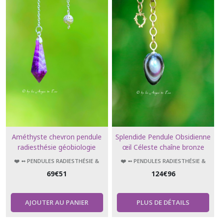
❤️
➻
Pendules
radiesthésie
&
ésotérisme
(17)
➻
?
Bracelets
perles
pour
Elle
&
Lui
Améthyste chevron pendule
Splendide Pendule Obsidienne
(1)
radiesthésie géobiologie
œil Céleste chaîne bronze
divination
antique
❤️ ➻ PENDULES RADIESTHÉSIE &
❤️ ➻ PENDULES RADIESTHÉSIE &
ÉSOTÉRISME
ÉSOTÉRISME
69
€
51
124
€
96
Afficher
les
AJOUTER AU PANIER
PLUS DE DÉTAILS
résultats