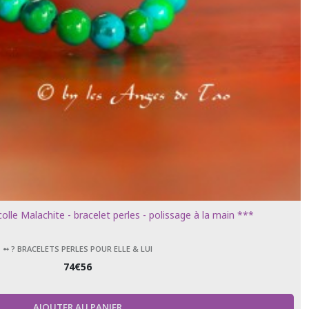
lle Malachite - bracelet perles - polissage à la main ***
➻ ? BRACELETS PERLES POUR ELLE & LUI
74
€
56
AJOUTER AU PANIER