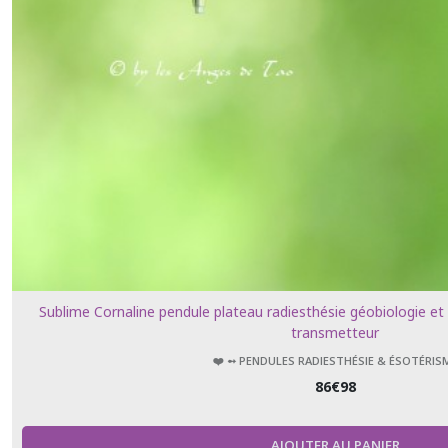
➻
?
Bracelets
perles
pour
Elle
&
Lui
(11)
➻
?
Bracelets
Mala
bijoux
de
Sublime Cornaline pendule plateau radiesthésie géobiologie et
méditation
108
transmetteur
perles
❤️ ➻ PENDULES RADIESTHÉSIE & ÉSOTÉRIS
(3)
86
€
98
➻
Colliers
AJOUTER AU PANIER
Pierres