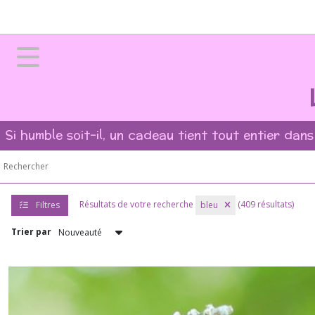
Fermer
FILTRES
Tous
les
produits
Si humble soit-il, un cadeau tient tout entier dans
➻
Bagues
pierres
naturelles
?
Résultats de votre recherche
(409 résultats)
Filtres
bleu
(191)
Trier par
➻
Pendentifs
pierres
naturelles
(130)