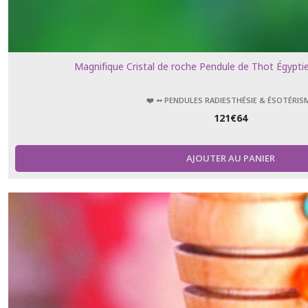
Magnifique Cristal de roche Pendule de Thot Égypti
❤️ ➻ PENDULES RADIESTHÉSIE & ÉSOTÉRIS
121
€
64
AJOUTER AU PANIER